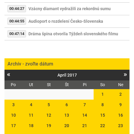
00:44:27
Vzácny diamant vydražili za rekordnú sumu
00:44:55
Audioport o rozdelení Česko-Slovenska
00:47:14
Dráma špina otvorila Týždeň slovenského filmu
Archív - zvoľte dátum
«
»
Apríl 2017
Po
Ut
St
Št
Pi
So
Ne
1
2
3
4
5
6
7
8
9
10
11
12
13
14
15
16
17
18
19
20
21
22
23