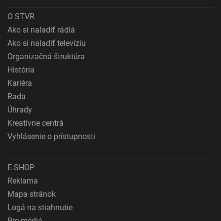
O STVR
Ako si naladiť rádiá
Ako si naladiť televíziu
Organizačná štruktúra
História
Kariéra
Rada
Úhrady
Kreatívne centrá
Vyhlásenie o prístupnosti
E-SHOP
Reklama
Mapa stránok
Logá na stiahnutie
Pre médiá