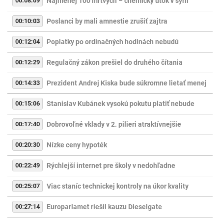
00:08:09
Najmenej 100 mŕtvych – chemický útok v sýrii
00:10:03
Poslanci by mali amnestie zrušiť zajtra
00:12:04
Poplatky po ordinačných hodinách nebudú
00:12:29
Regulačný zákon prešiel do druhého čítania
00:14:33
Prezident Andrej Kiska bude súkromne lietať menej
00:15:06
Stanislav Kubánek vysokú pokutu platiť nebude
00:17:40
Dobrovoľné vklady v 2. pilieri atraktívnejšie
00:20:30
Nízke ceny hypoték
00:22:49
Rýchlejší internet pre školy v nedohľadne
00:25:07
Viac staníc technickej kontroly na úkor kvality
00:27:14
Europarlamet riešil kauzu Dieselgate