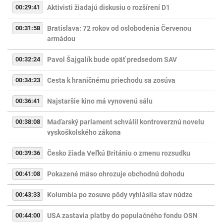
00:29:41
Aktivisti žiadajú diskusiu o rozšírení D1
00:31:58
Bratislava: 72 rokov od oslobodenia Červenou
armádou
00:32:24
Pavol Šajgalík bude opäť predsedom SAV
00:34:23
Cesta k hraničnému priechodu sa zosúva
00:36:41
Najstaršie kino má vynovenú sálu
00:38:08
Maďarský parlament schválil kontroverznú novelu
vyskoškolského zákona
00:39:36
Česko žiada Veľkú Britániu o zmenu rozsudku
00:41:08
Pokazené mäso ohrozuje obchodnú dohodu
00:43:33
Kolumbia po zosuve pôdy vyhlásila stav núdze
00:44:00
USA zastavia platby do populačného fondu OSN