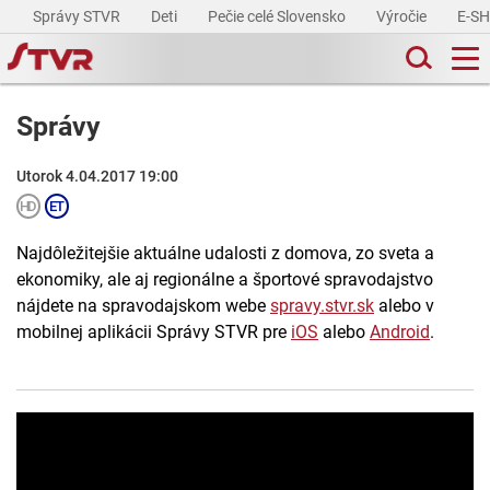
Správy STVR
Deti
Pečie celé Slovensko
Výročie
E-S
Správy
Utorok 4.04.2017 19:00
Najdôležitejšie aktuálne udalosti z domova, zo sveta a
ekonomiky, ale aj regionálne a športové spravodajstvo
nájdete na spravodajskom webe
spravy.stvr.sk
alebo v
mobilnej aplikácii Správy STVR pre
iOS
alebo
Android
.