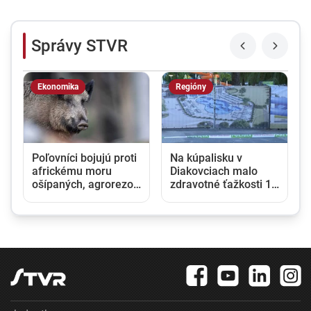
Správy STVR
Ekonomika
Regióny
Poľovníci bojujú proti
Na kúpalisku v
africkému moru
Diakovciach malo
ošípaných, agrorezort
zdravotné ťažkosti 16
im zabezpečil
ľudí, osem ich
špeciálne chladiace
skončilo v nemocnici
boxy na ulovené
diviaky