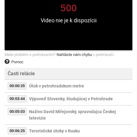
Máte problém s prehrávaním?
Nahláste nám chybu
v prehrávači.
Pomoc
Časti relácie
00:00:35
Útok v petrohradskom metre
00:03:44
Výpoveď Slovenky, študujúcej v Petrohrade
00:05:03
Naživo David Miřejovský, spravodajca Českej
televízie
00:06:25
Teroristické útoky v Rusku