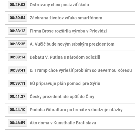
00:29:03
Ostrovany chcú postaviť školu
00:30:54
Záchrana životov vďaka smartfónom
00:33:13
Firma Brose rozšírila výrobu v Prievidzi
00:35:35
A. Vučič bude novým srbským prezidentom
00:38:14
Debatu V. Putina s národom odložili
00:38:41
D. Trump chce vyriešiť problém so Severnou Kóreou
00:39:11
EÚ pripravuje plán pomoci pre Sýriu
00:41:37
Český prezident ide opäť do Číny
00:44:10
Podoba Gibraltáru po brexite vzbudzuje otázky
00:46:59
Ako doma v Kunsthalle Bratislava