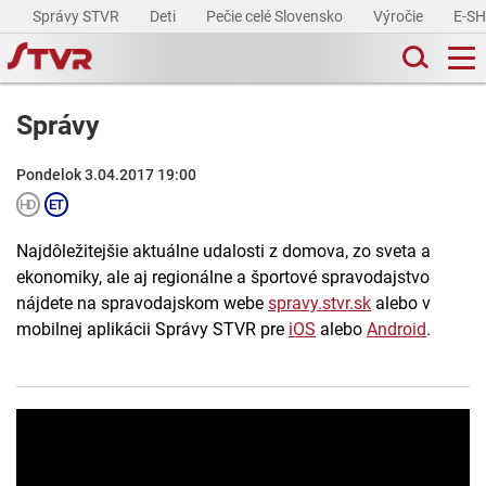
Správy STVR
Deti
Pečie celé Slovensko
Výročie
E-S
Správy
Pondelok 3.04.2017 19:00
Najdôležitejšie aktuálne udalosti z domova, zo sveta a
ekonomiky, ale aj regionálne a športové spravodajstvo
nájdete na spravodajskom webe
spravy.stvr.sk
alebo v
mobilnej aplikácii Správy STVR pre
iOS
alebo
Android
.