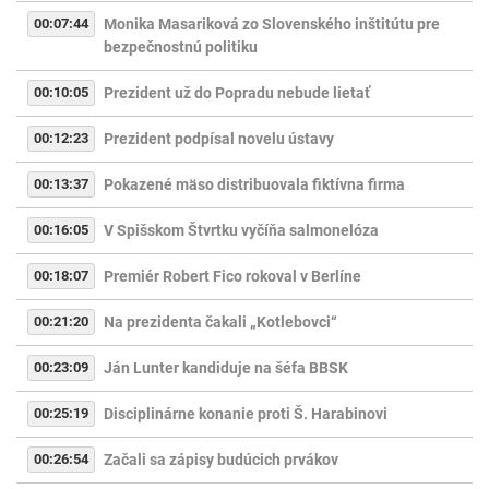
00:07:44
Monika Masariková zo Slovenského inštitútu pre
bezpečnostnú politiku
00:10:05
Prezident už do Popradu nebude lietať
00:12:23
Prezident podpísal novelu ústavy
00:13:37
Pokazené mäso distribuovala fiktívna firma
00:16:05
V Spišskom Štvrtku vyčíňa salmonelóza
00:18:07
Premiér Robert Fico rokoval v Berlíne
00:21:20
Na prezidenta čakali „Kotlebovci“
00:23:09
Ján Lunter kandiduje na šéfa BBSK
00:25:19
Disciplinárne konanie proti Š. Harabinovi
00:26:54
Začali sa zápisy budúcich prvákov