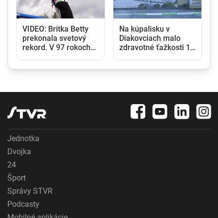
VIDEO: Britka Betty
Na kúpalisku v
prekonala svetový
Diakovciach malo
a
rekord. V 97 rokoch
zdravotné ťažkosti 16
sa stala najstaršou
ľudí, osem ich
ženou, ktorá kráčala
skončilo v nemocnici
po krídle lietadla
Jednotka
Dvojka
24
Šport
Správy STVR
Podcasty
Mobilné aplikácie