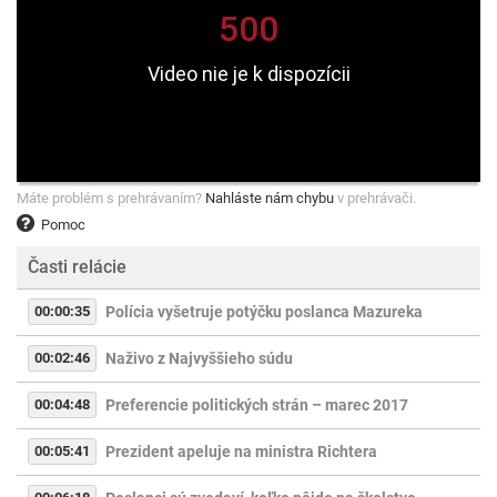
Máte problém s prehrávaním?
Nahláste nám chybu
v prehrávači.
Pomoc
Časti relácie
00:00:35
Polícia vyšetruje potýčku poslanca Mazureka
00:02:46
Naživo z Najvyššieho súdu
00:04:48
Preferencie politických strán – marec 2017
00:05:41
Prezident apeluje na ministra Richtera