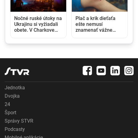
Nočné ruské útoky na
Plač a krik dieťaťa
Ukrajinu si vyžiadali
ešte nemusí
obete. V Charkove
znamenať vážne
zasiahli obytné domy,
zranenie. V takom
zranených hlásia aj z
prípade pomôže nová
Odesy
zdravotnícka linka
Jednotka
Dvojka
24
Šport
Správy STVR
Podcasty
Mobilné aplikácie