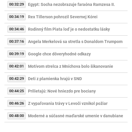
00:32:29
Egypt: Socha nezobrazuje faraóna Ramzesa II.
00:34:19
Rex Tillerson pohrozil Severnej Kórei
00:34:46
Rodinný film Piata loď je o nedostatku lásky
00:37:16
Angela Merkelová sa stretla s Donaldom Trumpom
00:39:19
Google chce dôveryhodné odkazy
00:42:01
Motívom strelca z Mníchova bolo šikanovanie
00:42:29
Deti z plamienka hrajú v SND
00:44:25
Prilietajú: Nové hniezdo pre bociany
00:46:26
Z vypaľovania trávy v Levoči vznikol požiar
00:48:00
Moderné a súčasné maďarské umenie v danubiane