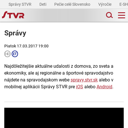
Správy STVR
Deti
Pečie celé Slovensko
Výročie
E-S
Správy
Piatok 17.03.2017 19:00
Najdôležitejšie aktuálne udalosti z domova, zo sveta a
ekonomiky, ale aj regionálne a športové spravodajstvo
nájdete na spravodajskom webe
spravy.stvr.sk
alebo v
mobilnej aplikácii Správy STVR pre
iOS
alebo
Android
.