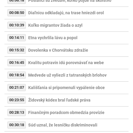
00:06:18
Poslanci sú zvedaví, koľko pôjde na školstvo
00:08:50
Diaľnicu odkladajú, na trase hniezdi orol
00:10:39
Koľko migrantov žiada o azyl
00:14:11
Etna vychrlila lávu a popol
00:15:32
Dovolenka v Chorvátsku zdražie
00:16:45
Kvalitu potravín idú porovnávať na webe
00:18:54
Medvede už vyliezli z tatranských brlohov
00:21:07
Kališťania si pripomenuli vypálenie obce
00:23:55
Židovský kódex bral ľudské práva
00:28:13
Finančným poradcom obmedzia provízie
00:30:18
Súd uznal, že lesníčku diskriminovali