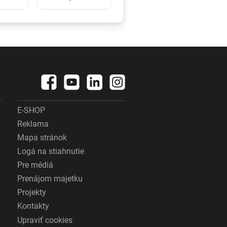
ľa
vážne zranenia.
 ide o
Mechúrovka
ok na
portugalská
zatvára pláže vo
úru
Francúzsku aj
Španielsku
E-SHOP
Reklama
Mapa stránok
Logá na stiahnutie
Pre médiá
Prenájom majetku
Projekty
Kontakty
Upraviť cookies