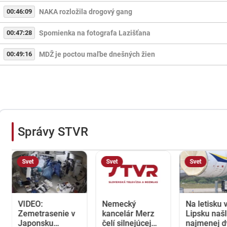
00:46:09
NAKA rozložila drogový gang
00:47:28
Spomienka na fotografa Lazišťana
00:49:16
MDŽ je poctou maľbe dnešných žien
Správy STVR
Svet
Svet
Svet
VIDEO:
Nemecký
Na letisku 
Zemetrasenie v
kancelár Merz
Lipsku našl
Japonsku
čelí silnejúcej
najmenej d