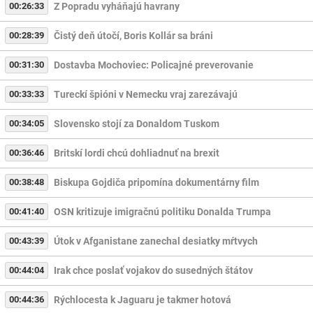
00:26:33
Z Popradu vyháňajú havrany
00:28:39
Čistý deň útočí, Boris Kollár sa bráni
00:31:30
Dostavba Mochoviec: Policajné preverovanie
00:33:33
Tureckí špióni v Nemecku vraj zarezávajú
00:34:05
Slovensko stojí za Donaldom Tuskom
00:36:46
Britskí lordi chcú dohliadnuť na brexit
00:38:48
Biskupa Gojdiča pripomína dokumentárny film
00:41:40
OSN kritizuje imigračnú politiku Donalda Trumpa
00:43:39
Útok v Afganistane zanechal desiatky mŕtvych
00:44:04
Irak chce poslať vojakov do susedných štátov
00:44:36
Rýchlocesta k Jaguaru je takmer hotová