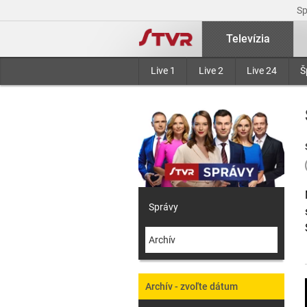
S
Televízia
Live 1
Live 2
Live 24
Š
Správy
Archív
Archív - zvoľte dátum