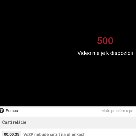
Pomoc
Máte problém s pre
Časti relácie
00:00:35
VšZP nebude šetriť na plienkach