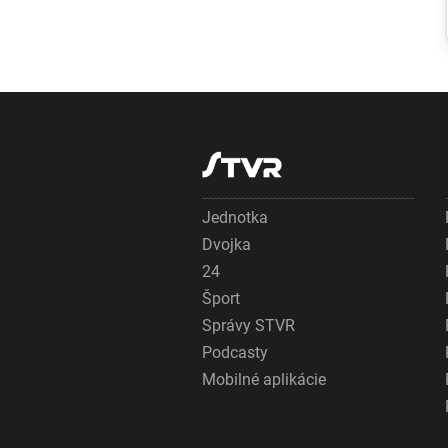
rafinérii horel
uskladnený
ropný produkt,
príčiny vyšetrujú
Jednotka
Dvojka
24
Šport
Správy STVR
Podcasty
Mobilné aplikácie