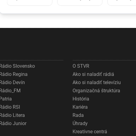
zastihlo lekárov
kritike pre
drony. Pod
uprostred
štátnickú
prokuratúry
operácie,
neschopnosť.
závažný út
pacienta chránili
Jeho dôvera v
nemeckú
vlastnými telami
udržanie
infraštrukt
jednotnosti klesá
Rádio Slovensko
O STVR
Rádio Regina
Ako si naladiť rádiá
Rádio Devín
Ako si naladiť televíziu
Rádio_FM
Organizačná štruktúra
Patria
História
Rádio RSI
Kariéra
Rádio Litera
Rada
Rádio Junior
Úhrady
Kreatívne centrá