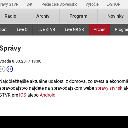
právy STVR
Deti
Pečie celé Slovensko
Výročie
E-SHOP
Rádio
Archív
Program
Novinky
port
Live O
Live STVR
Live NR SR
Archív
Progr
Správy
Streda 8.03.2017 19:00
Najdôležitejšie aktuálne udalosti z domova, zo sveta a ekonomiky
spravodajstvo nájdete na spravodajskom webe
spravy.stvr.sk
al
STVR pre
iOS
alebo
Android
.