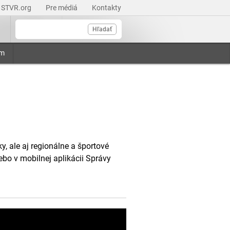
STVR.org
Pre médiá
Kontakty
Hľadať
am
, ale aj regionálne a športové
ebo v mobilnej aplikácii Správy