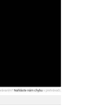
hrávaním?
Nahláste nám chybu
v prehrávači.