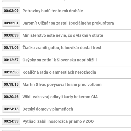
00:03:09
Potraviny budú tento rok drahšie
00:05:01
Jaromír Čižnár sa zastal špeciálneho prokurátora
00:08:39
Ministerstvo ešte nevie, čo s vlakmi v strate
00:11:06
Žiačku zranili guľou, telocvikár dostal trest
00:12:57
Osýpky sa zatiaľ k Slovensku nepriblížili
00:15:36
Koaličná rada o amnestiách nerozhodla
00:18:15
Martin Glváč povyšoval tesne pred voľbami
00:20:46
WikiLeaks vraj odkryli karty hekerom CIA
00:24:15
Detský domov v plameňoch
00:24:33
Pytliaci zabili nosorožca priamo v ZOO