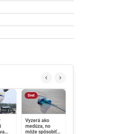
Svet
v
Vyzerá ako
i
medúza, no
va
môže spôsobiť