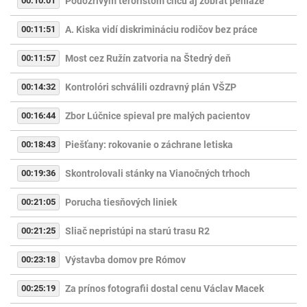
00:10:01
Podozrivým teroristom chcú aj zobrať peniaze
00:11:51
A. Kiska vidí diskrimináciu rodičov bez práce
00:11:57
Most cez Ružín zatvoria na Štedrý deň
00:14:32
Kontrolóri schválili ozdravný plán VŠZP
00:16:44
Zbor Lúčnice spieval pre malých pacientov
00:18:43
Piešťany: rokovanie o záchrane letiska
00:19:36
Skontrolovali stánky na Vianočných trhoch
00:21:05
Porucha tiesňových liniek
00:21:25
Sliač nepristúpi na starú trasu R2
00:23:18
Výstavba domov pre Rómov
00:25:19
Za prínos fotografii dostal cenu Václav Macek