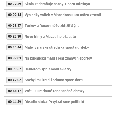
00:27:29
Škola zachraňuje sochy Tibora Bártfaya
00:29:14
Výsledky volieb v Macedónsku sa môžu zmeniť
00:29:47
Turkov a Rusov môže zblížiť Sýria
00:32:30
Nové filmy z Múzea holokaustu
00:35:44
Malé lyžiarske strediská spúšťajú vleky
00:38:03
Na kúpalisku majú areál zimných športov
00:39:57
Seniorom spríjemnili sviatky
00:42:02
Sochy im ukradli priamo spred domu
00:44:17
Vrátili ukradnuté renesančné obrazy
00:44:49
Divadlo stoka: Prvýkrát sme politickí