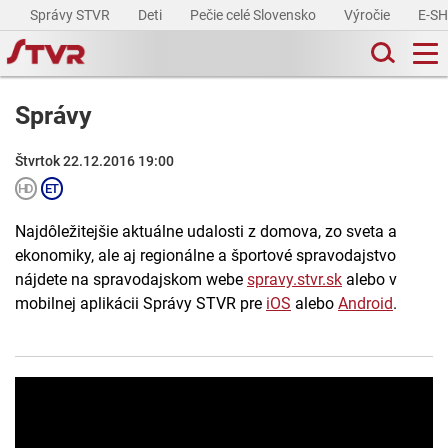
Správy STVR
Deti
Pečie celé Slovensko
Výročie
E-S
Správy
Štvrtok 22.12.2016 19:00
Najdôležitejšie aktuálne udalosti z domova, zo sveta a
ekonomiky, ale aj regionálne a športové spravodajstvo
nájdete na spravodajskom webe
spravy.stvr.sk
alebo v
mobilnej aplikácii Správy STVR pre
iOS
alebo
Android
.