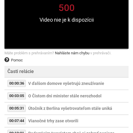
Máte problém s prehrávaním?
Nahláste nám chybu
v prehrávači.
Pomoc
Časti relácie
00:00:36
V ďalšom domove vyšetrujú zneužívanie
00:03:05
O Čistom dni minister stále nerozhodol
00:05:31
Útočník z Berlína vyšetrovateľom stále uniká
00:07:44
Vianočné trhy zase otvorili