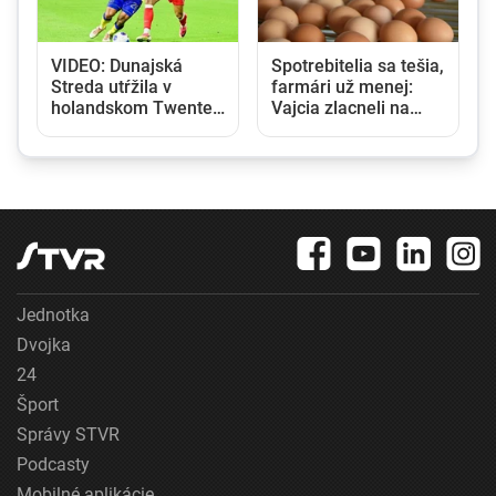
VIDEO: Dunajská
Spotrebitelia sa tešia,
Streda utŕžila v
farmári už menej:
6
holandskom Twente
Vajcia zlacneli na
debakel, v domácej
niekoľkoročné
odvete sa bude
minimum
pokúšať o nemožné
Jednotka
Dvojka
24
Šport
Správy STVR
Podcasty
Mobilné aplikácie