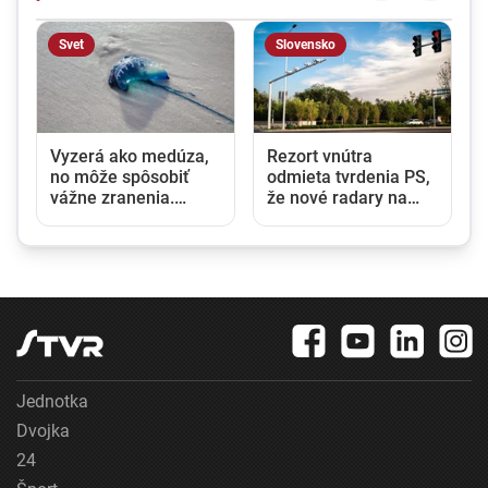
Svet
Slovensko
Vyzerá ako medúza,
Rezort vnútra
no môže spôsobiť
odmieta tvrdenia PS,
vážne zranenia.
že nové radary na
Mechúrovka
cestách pochádzajú z
portugalská zatvára
Ruska. Požiadal NBÚ
pláže vo Francúzsku
o prešetrenie ich
aj Španielsku
pôvodu
Jednotka
Dvojka
24