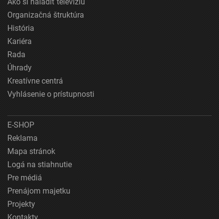
Ako si naladiť televíziu
Organizačná štruktúra
História
Kariéra
Rada
Úhrady
Kreatívne centrá
Vyhlásenie o prístupnosti
E-SHOP
Reklama
Mapa stránok
Logá na stiahnutie
Pre médiá
Prenájom majetku
Projekty
Kontakty