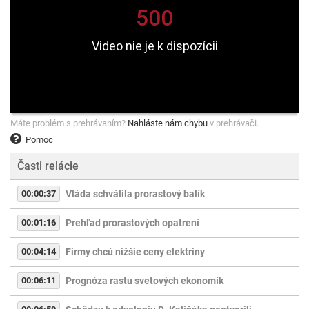
Máte problém s prehrávaním?
Nahláste nám chybu
v prehrávači.
Pomoc
Časti relácie
00:00:37
Vláda schválila prorastový balík
00:01:16
Prehľad prorastových opatrení
00:04:14
Firmy chcú nižšie ceny elektriny
00:06:11
Prognóza rastu svetových ekonomík