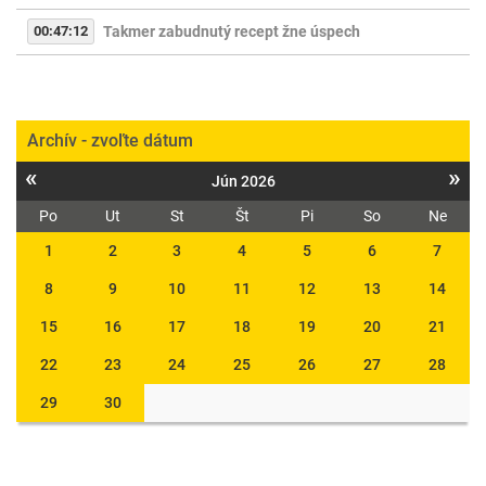
00:47:12
Takmer zabudnutý recept žne úspech
Archív - zvoľte dátum
«
»
Jún 2026
Po
Ut
St
Št
Pi
So
Ne
1
2
3
4
5
6
7
8
9
10
11
12
13
14
15
16
17
18
19
20
21
22
23
24
25
26
27
28
29
30