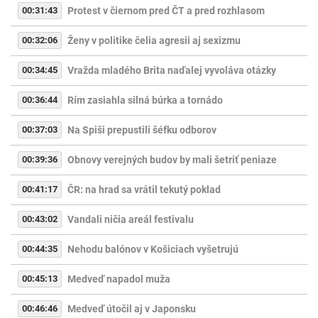
00:31:43
Protest v čiernom pred ČT a pred rozhlasom
00:32:06
Ženy v politike čelia agresii aj sexizmu
00:34:45
Vražda mladého Brita naďalej vyvoláva otázky
00:36:44
Rím zasiahla silná búrka a tornádo
00:37:03
Na Spiši prepustili šéfku odborov
00:39:36
Obnovy verejných budov by mali šetriť peniaze
00:41:17
ČR: na hrad sa vrátil tekutý poklad
00:43:02
Vandali ničia areál festivalu
00:44:35
Nehodu balónov v Košiciach vyšetrujú
00:45:13
Medveď napadol muža
00:46:46
Medveď útočil aj v Japonsku