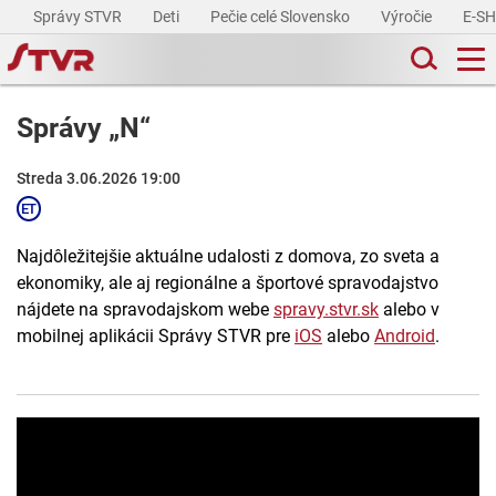
Správy STVR
Deti
Pečie celé Slovensko
Výročie
E-S
Správy „N“
Streda 3.06.2026 19:00
Najdôležitejšie aktuálne udalosti z domova, zo sveta a
ekonomiky, ale aj regionálne a športové spravodajstvo
nájdete na spravodajskom webe
spravy.stvr.sk
alebo v
mobilnej aplikácii Správy STVR pre
iOS
alebo
Android
.