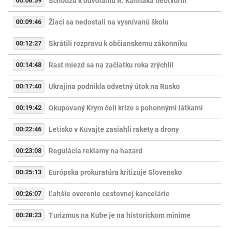
00:06:59
Schôdzu k odvolaniu R. Kaliňáka neotvorili
00:09:46
Žiaci sa nedostali na vysnívanú školu
00:12:27
Skrátili rozpravu k občianskemu zákonníku
00:14:48
Rast miezd sa na začiatku roka zrýchlil
00:17:40
Ukrajina podnikla odvetný útok na Rusko
00:19:42
Okupovaný Krym čelí kríze s pohonnými látkami
00:22:46
Letisko v Kuvajte zasiahli rakety a drony
00:23:08
Regulácia reklamy na hazard
00:25:13
Európska prokuratúra kritizuje Slovensko
00:26:07
Ľahšie overenie cestovnej kancelárie
00:28:23
Turizmus na Kube je na historickom minime