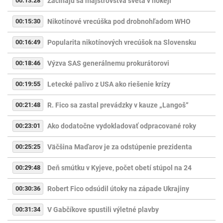
00:13:28
Začínajú sa majstrovstvá sveta v hokeji
00:15:30
Nikotínové vrecúška pod drobnohľadom WHO
00:16:49
Popularita nikotínových vrecúšok na Slovensku
00:18:46
Výzva SAS generálnemu prokurátorovi
00:19:55
Letecké palivo z USA ako riešenie krízy
00:21:48
R. Fico sa zastal prevádzky v kauze „Langoš“
00:23:01
Ako dodatočne vydokladovať odpracované roky
00:25:25
Väčšina Maďarov je za odstúpenie prezidenta
00:29:48
Deň smútku v Kyjeve, počet obetí stúpol na 24
00:30:36
Robert Fico odsúdil útoky na západe Ukrajiny
00:31:34
V Gabčíkove spustili výletné plavby