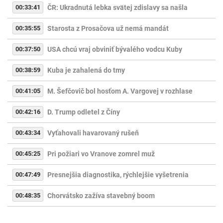
00:33:41
ČR: Ukradnutá lebka svätej zdislavy sa našla
00:35:55
Starosta z Prosačova už nemá mandát
00:37:50
USA chcú vraj obviniť bývalého vodcu Kuby
00:38:59
Kuba je zahalená do tmy
00:41:05
M. Šefčovič bol hosťom A. Vargovej v rozhlase
00:42:16
D. Trump odletel z Číny
00:43:34
Vyťahovali havarovaný rušeň
00:45:25
Pri požiari vo Vranove zomrel muž
00:47:49
Presnejšia diagnostika, rýchlejšie vyšetrenia
00:48:35
Chorvátsko zažíva stavebný boom