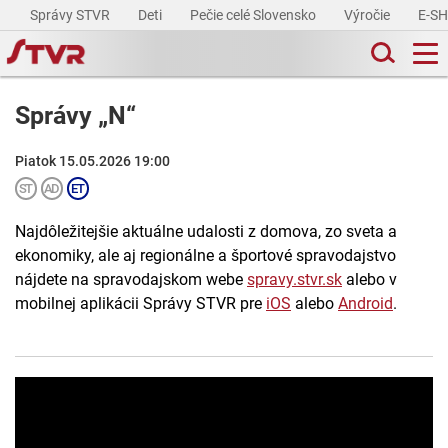
Správy STVR
Deti
Pečie celé Slovensko
Výročie
E-S
Správy „N“
Piatok 15.05.2026 19:00
Najdôležitejšie aktuálne udalosti z domova, zo sveta a
ekonomiky, ale aj regionálne a športové spravodajstvo
nájdete na spravodajskom webe
spravy.stvr.sk
alebo v
mobilnej aplikácii Správy STVR pre
iOS
alebo
Android
.