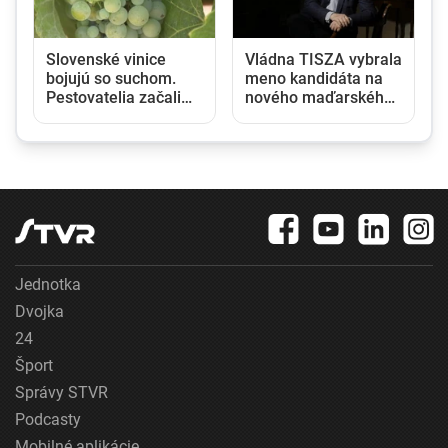
Slovenské vinice
Vládna TISZA vybrala
bojujú so suchom.
meno kandidáta na
Pestovatelia začali
nového maďarského
zavlažovať aj tam,
prezidenta, jeho
kde to bežne nie je
zvolenie sa očakáva
potrebné
budúci týždeň
Jednotka
Dvojka
24
Šport
Správy STVR
Podcasty
Mobilné aplikácie