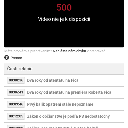
Máte problém s prehrávaním?
Nahláste nám chybu
v prehrávači.
Pomoc
Časti relácie
00:00:36
Dva roky od atentátu na Fica
00:06:41
Dva roky od atentátu na premiéra Roberta Fica
00:09:46
Prvý balík opatrení stále nepoznáme
00:12:05
Zákon o občianstve je podľa PS nedostatočný