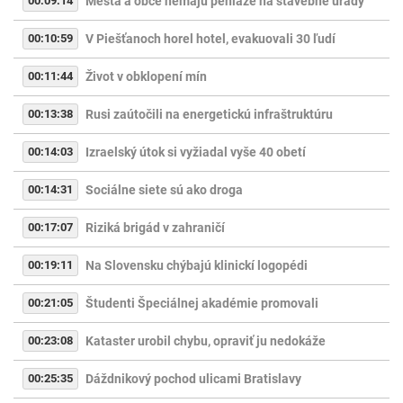
00:09:14
Mestá a obce nemajú peniaze na stavebné úrady
00:10:59
V Piešťanoch horel hotel, evakuovali 30 ľudí
00:11:44
Život v obklopení mín
00:13:38
Rusi zaútočili na energetickú infraštruktúru
00:14:03
Izraelský útok si vyžiadal vyše 40 obetí
00:14:31
Sociálne siete sú ako droga
00:17:07
Riziká brigád v zahraničí
00:19:11
Na Slovensku chýbajú klinickí logopédi
00:21:05
Študenti Špeciálnej akadémie promovali
00:23:08
Kataster urobil chybu, opraviť ju nedokáže
00:25:35
Dáždnikový pochod ulicami Bratislavy