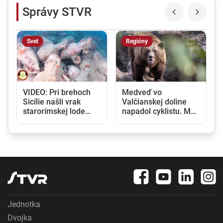
Správy STVR
Svet
Regióny
VIDEO: Pri brehoch
Medveď vo
Sicílie našli vrak
Valčianskej doline
s
starorímskej lode
napadol cyklistu. Muž
e
naloženej stovkami
utrpel viaceré
amfor
zranenia a skončil v
nemocnici
Jednotka
Dvojka