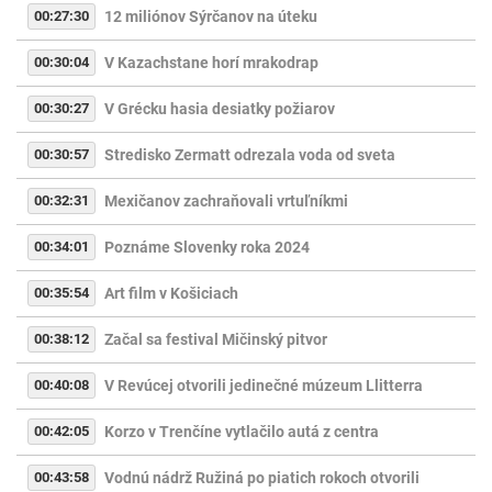
00:27:30
12 miliónov Sýrčanov na úteku
00:30:04
V Kazachstane horí mrakodrap
00:30:27
V Grécku hasia desiatky požiarov
00:30:57
Stredisko Zermatt odrezala voda od sveta
00:32:31
Mexičanov zachraňovali vrtuľníkmi
00:34:01
Poznáme Slovenky roka 2024
00:35:54
Art film v Košiciach
00:38:12
Začal sa festival Mičinský pitvor
00:40:08
V Revúcej otvorili jedinečné múzeum Llitterra
00:42:05
Korzo v Trenčíne vytlačilo autá z centra
00:43:58
Vodnú nádrž Ružiná po piatich rokoch otvorili