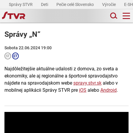
Správy STVR
Deti
Pečie celé Slovensko
Výročie
E-S
Správy „N“
Sobota 22.06.2024 19:00
Najdôležitejšie aktuálne udalosti z domova, zo sveta a
ekonomiky, ale aj regionálne a športové spravodajstvo
nájdete na spravodajskom webe
spravy.stvr.sk
alebo v
mobilnej aplikácii Správy STVR pre
iOS
alebo
Android
.