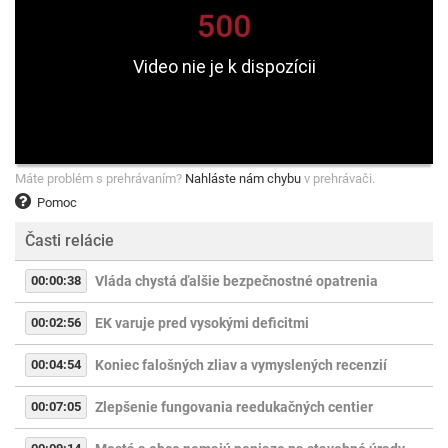
Máte problém s prehrávaním?
Nahláste nám chybu
v prehrávači.
Pomoc
Časti relácie
00:00:38
Vláda chystá ďalšie bezpečnostné opatrenia
00:02:56
EK varuje pred vysokými deficitmi
00:04:54
Koniec falošných zliav a vymyslených recenzií
00:07:05
Zlepšenie fungovania reedukačných centier