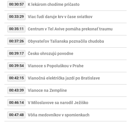
00:30:57
K lekárom chodíme pričasto
00:33:29
Viac ľudí daruje krv v čase sviatkov
00:35:11
Centrum v Tel Avive pomáha prekonať traumu
00:37:26
Obyvateľov Talianska poznačila chudoba
00:39:17
Česko ohrozujú povodne
00:39:54
Vianoce s Popoluškou v Prahe
00:42:15
Vianočná električka jazdí po Bratislave
00:43:39
Vianoce na Zemplíne
00:46:14
V Miloslavove sa narodil Ježiško
00:47:48
Vôňa medovníkov v spomienkach