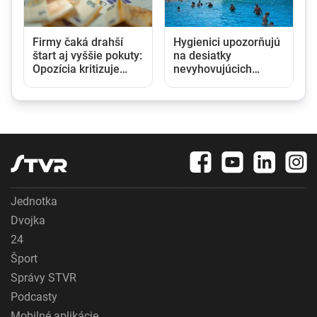
Firmy čaká drahší
Hygienici upozorňujú
štart aj vyššie pokuty:
na desiatky
Opozícia kritizuje
nevyhovujúcich
zmeny v obchodnom
kúpalísk. K najväčším
registri, rezort
hrozbám patria
spravodlivosti ich
mykóza a kožné
obhajuje
infekcie
Jednotka
Dvojka
24
Šport
Správy STVR
Podcasty
Mobilné aplikácie