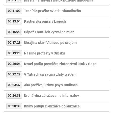
00:09:15
Kresťania slávia sviatok Božieho narodenia
00:11:02
Tradície prvého sviatku vianočného
00:13:04
Pastierska omša v krojoch
00:15:28
Pápež František vyzval na mier
00:17:29
Ukrajina slávi Vianoce po svojom
00:19:29
Násilné protesty v Srbsku
00:20:04
Izrael podľa premiéra zintenzívni útok v Gaze
00:22:22
V Tatrách sa začína zlatý týždeň
00:24:37
Ako prežívajú zimu psy v útulkoch
00:26:33
Druhá vlna zdražovania internátov
00:28:38
Knihy putujú z knižnice do knižnice