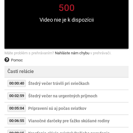
Máte problém s prehrávaním?
Nahláste nám chybu
v prehrávači.
Pomoc
Časti relácie
00:00:40
Štedrý večer trávili pri sviečkach
00:02:59
Štedrý večer na urgentných príjmoch
00:05:04
Pripravení sú aj počas sviatkov
00:06:55
Vianočné darčeky pre ťažko skúšané rodiny