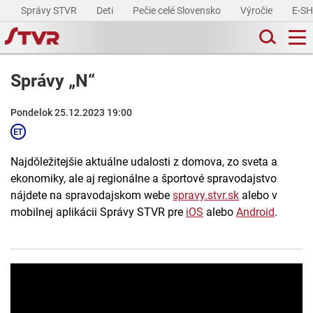
Správy STVR
Deti
Pečie celé Slovensko
Výročie
E-S
Správy „N“
Pondelok 25.12.2023 19:00
Najdôležitejšie aktuálne udalosti z domova, zo sveta a
ekonomiky, ale aj regionálne a športové spravodajstvo
nájdete na spravodajskom webe
spravy.stvr.sk
alebo v
mobilnej aplikácii Správy STVR pre
iOS
alebo
Android
.