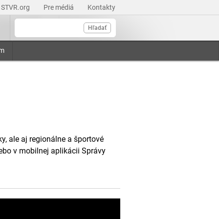
STVR.org
Pre médiá
Kontakty
Hľadať
am
, ale aj regionálne a športové
ebo v mobilnej aplikácii Správy