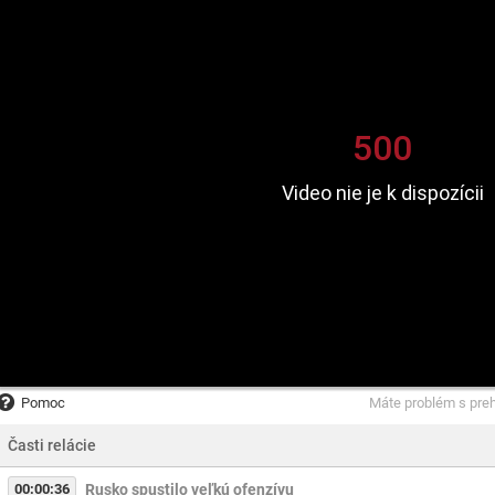
Pomoc
Máte problém s pre
Časti relácie
00:00:36
Rusko spustilo veľkú ofenzívu