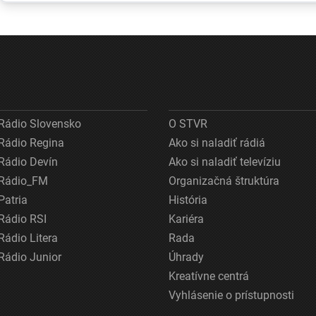
odvete sa bude
minimum
na preprav
pokúšať o
nemožné
Rádio Slovensko
O STVR
Rádio Regina
Ako si naladiť rádiá
Rádio Devín
Ako si naladiť televíziu
Rádio_FM
Organizačná štruktúra
Patria
História
Rádio RSI
Kariéra
Rádio Litera
Rada
Rádio Junior
Úhrady
Kreatívne centrá
Vyhlásenie o prístupnosti