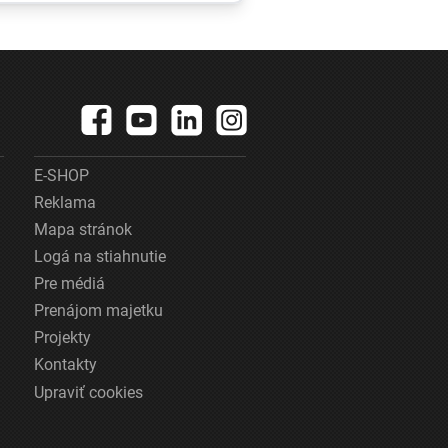
u
ženou, ktorá
kráčala po krídle
lietadla
E-SHOP
Reklama
Mapa stránok
Logá na stiahnutie
Pre médiá
Prenájom majetku
Projekty
Kontakty
Upraviť cookies