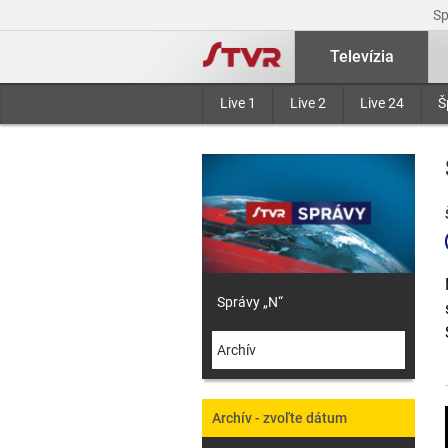
S
Televízia
Live 1
Live 2
Live 24
Š
Správy „N“
Archív
Archív - zvoľte dátum