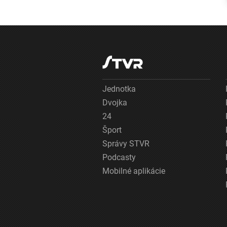
skončilo v
nemocnici
Jednotka
Dvojka
24
Šport
Správy STVR
Podcasty
Mobilné aplikácie