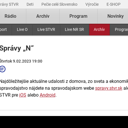
právy STVR
Deti
Pečie celé Slovensko
Výročie
E-SHOP
Rádio
Archív
Program
Novinky
port
Live O
Live STVR
Live NR SR
Archív
Progr
Správy „N“
Štvrtok 9.02.2023 19:00
Najdôležitejšie aktuálne udalosti z domova, zo sveta a ekonomiky
spravodajstvo nájdete na spravodajskom webe
spravy.stvr.sk
al
STVR pre
iOS
alebo
Android
.