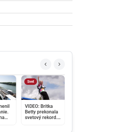
Svet
menil
VIDEO: Britka
nie.
Betty prekonala
ina
svetový rekord.
e a
V 97 rokoch sa
klady
stala najstaršou