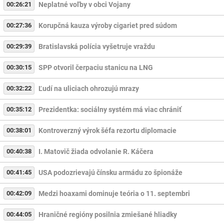
00:26:21
Neplatné voľby v obci Vojany
00:27:36
Korupčná kauza výroby cigariet pred súdom
00:29:39
Bratislavská polícia vyšetruje vraždu
00:30:15
SPP otvoril čerpaciu stanicu na LNG
00:32:22
Ľudí na uliciach ohrozujú mrazy
00:35:12
Prezidentka: sociálny systém má viac chrániť
00:38:01
Kontroverzný výrok šéfa rezortu diplomacie
00:40:38
I. Matovič žiada odvolanie R. Káčera
00:41:45
USA podozrievajú čínsku armádu zo špionáže
00:42:09
Medzi hoaxami dominuje teória o 11. septembri
00:44:05
Hraničné regióny posilnia zmiešané hliadky