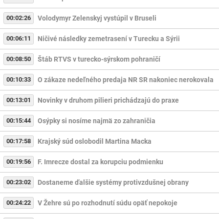
00:02:26
Volodymyr Zelenskyj vystúpil v Bruseli
00:06:11
Ničivé následky zemetrasení v Turecku a Sýrii
00:08:50
Štáb RTVS v turecko-sýrskom pohraničí
00:10:33
O zákaze nedeľného predaja NR SR nakoniec nerokovala
00:13:01
Novinky v druhom pilieri prichádzajú do praxe
00:15:44
Osýpky si nosíme najmä zo zahraničia
00:17:58
Krajský súd oslobodil Martina Macka
00:19:56
F. Imrecze dostal za korupciu podmienku
00:23:02
Dostaneme ďalšie systémy protivzdušnej obrany
00:24:22
V Žehre sú po rozhodnutí súdu opäť nepokoje