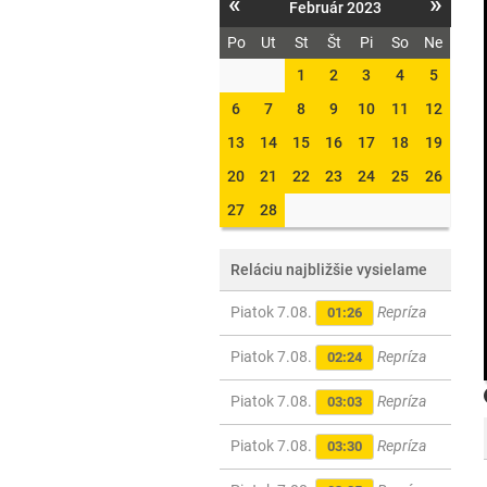
«
»
Február 2023
Po
Ut
St
Št
Pi
So
Ne
1
2
3
4
5
6
7
8
9
10
11
12
13
14
15
16
17
18
19
20
21
22
23
24
25
26
27
28
Reláciu najbližšie vysielame
Piatok 7.08.
Repríza
01:26
Piatok 7.08.
Repríza
02:24
Piatok 7.08.
Repríza
03:03
Piatok 7.08.
Repríza
03:30