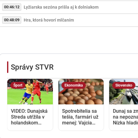
00:46:12
Lyžiarska sezóna prišla aj k dolniakom
00:48:09
Hra, ktorá hovorí mlčaním
Správy STVR
Šport
Ekonomika
Slovensko
VIDEO: Dunajská
Spotrebitelia sa
Dunaj sa z
Streda utŕžila v
tešia, farmári už
na nepozna
holandskom
menej: Vajcia
Nízka hlad
Twente debakel,
zlacneli na
blokuje lod
v domácej
niekoľkoročné
zvyšuje ná