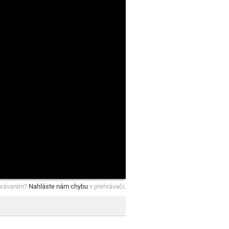
hrávaním?
Nahláste nám chybu
v prehrávači.