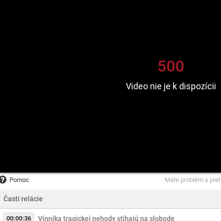
Pomoc
Máte problém s pre
Časti relácie
00:00:36
Vinníka tragickej nehody stíhajú na slobode