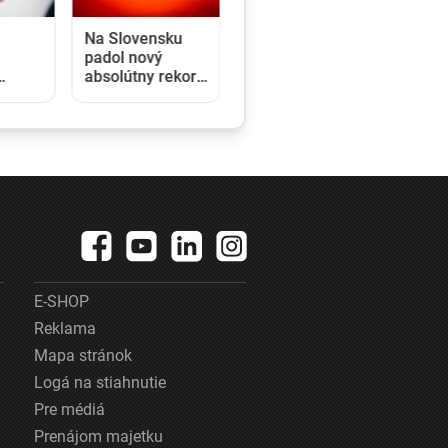
sku
Extrémne nízka
hladina Dunaja
rekord
láka ľudí na
duchu
kúpanie.
Záchranári
varujú, že riziko
utopenia zostáva
vysoké
E-SHOP
Reklama
Mapa stránok
Logá na stiahnutie
Pre médiá
Prenájom majetku