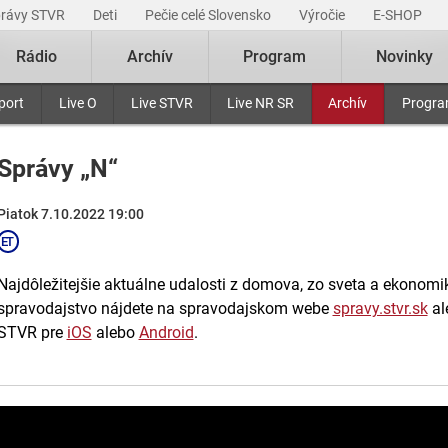
právy STVR
Deti
Pečie celé Slovensko
Výročie
E-SHOP
Rádio
Archív
Program
Novinky
port
Live O
Live STVR
Live NR SR
Archív
Progr
Správy „N“
Piatok 7.10.2022 19:00
Najdôležitejšie aktuálne udalosti z domova, zo sveta a ekonomiky
spravodajstvo nájdete na spravodajskom webe
spravy.stvr.sk
al
STVR pre
iOS
alebo
Android
.