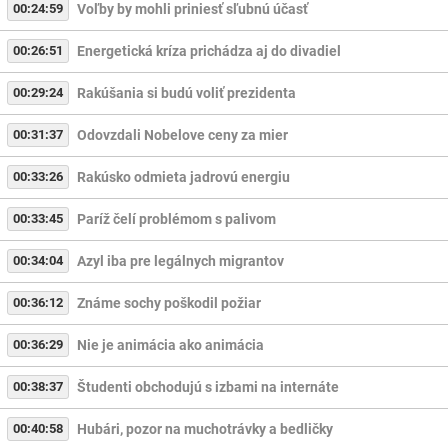
00:24:59
Voľby by mohli priniesť sľubnú účasť
00:26:51
Energetická kríza prichádza aj do divadiel
00:29:24
Rakúšania si budú voliť prezidenta
00:31:37
Odovzdali Nobelove ceny za mier
00:33:26
Rakúsko odmieta jadrovú energiu
00:33:45
Paríž čelí problémom s palivom
00:34:04
Azyl iba pre legálnych migrantov
00:36:12
Známe sochy poškodil požiar
00:36:29
Nie je animácia ako animácia
00:38:37
Študenti obchodujú s izbami na internáte
00:40:58
Hubári, pozor na muchotrávky a bedličky