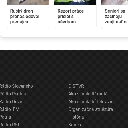
Rezort práce
Seniori sa
Na Sloven
prišiel s
začínajú
padol nový
návrhom
zaujímať o
absolútny 
rodinnej karty so
rodičovský
teploty vz
zľavami.
príspevok od
Opozícia hovorí
detí. Daňový
o
úrad ani
marketingovom
Sociálna
ťahu
poisťovňa im
informácie
nedajú
Rádio Slovensko
O STVR
Rádio Regina
Ako si naladiť rádiá
Rádio Devín
Ako si naladiť televíziu
Rádio_FM
Organizačná štruktúra
Patria
História
Rádio RSI
Kariéra