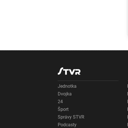
Ruský dron
prenasledoval
predajcu
zeleniny v
Chersone. Svet
to musí vidieť,
apeluje
Zelenskyj
Jednotka
Dvojka
24
Šport
Správy STVR
Podcasty