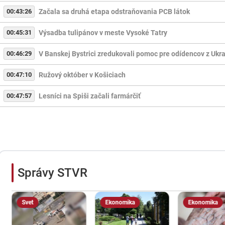
00:43:26
Začala sa druhá etapa odstraňovania PCB látok
00:45:31
Výsadba tulipánov v meste Vysoké Tatry
00:46:29
V Banskej Bystrici zredukovali pomoc pre odídencov z Ukra
00:47:10
Ružový október v Košiciach
00:47:57
Lesníci na Spiši začali farmárčiť
Správy STVR
Ekonomika
Ekonomika
Slovensko