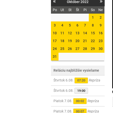
«
»
Október 2022
Po
Ut
St
Št
Pi
So
Ne
1
2
3
4
5
6
7
8
9
10
11
12
13
14
15
16
17
18
19
20
21
22
23
24
25
26
27
28
29
30
31
Reláciu najbližšie vysielame
Štvrtok 6.08.
Repríza
07:20
Štvrtok 6.08.
19:00
Piatok 7.08.
Repríza
00:02
Piatok 7.08.
Repríza
00:07