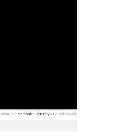
hrávaním?
Nahláste nám chybu
v prehrávači.