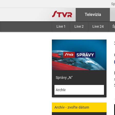
S
Televízia
Live 1
Live 2
Live 24
Š
Správy „N“
Archív
Archív - zvoľte dátum