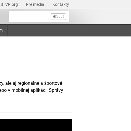
STVR.org
Pre médiá
Kontakty
Hľadať
am
, ale aj regionálne a športové
ebo v mobilnej aplikácii Správy