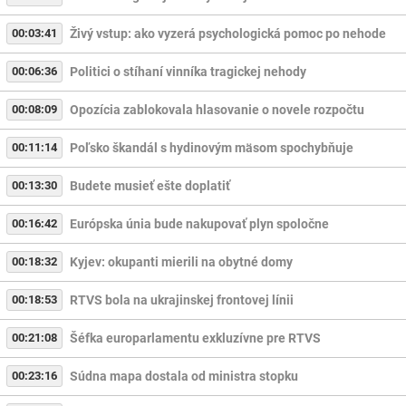
00:03:41
Živý vstup: ako vyzerá psychologická pomoc po nehode
00:06:36
Politici o stíhaní vinníka tragickej nehody
00:08:09
Opozícia zablokovala hlasovanie o novele rozpočtu
00:11:14
Poľsko škandál s hydinovým mäsom spochybňuje
00:13:30
Budete musieť ešte doplatiť
00:16:42
Európska únia bude nakupovať plyn spoločne
00:18:32
Kyjev: okupanti mierili na obytné domy
00:18:53
RTVS bola na ukrajinskej frontovej línii
00:21:08
Šéfka europarlamentu exkluzívne pre RTVS
00:23:16
Súdna mapa dostala od ministra stopku