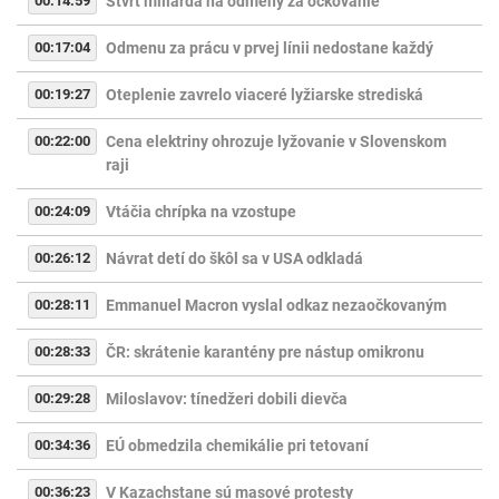
00:14:59
Štvrť miliarda na odmeny za očkovanie
00:17:04
Odmenu za prácu v prvej línii nedostane každý
00:19:27
Oteplenie zavrelo viaceré lyžiarske strediská
00:22:00
Cena elektriny ohrozuje lyžovanie v Slovenskom
raji
00:24:09
Vtáčia chrípka na vzostupe
00:26:12
Návrat detí do škôl sa v USA odkladá
00:28:11
Emmanuel Macron vyslal odkaz nezaočkovaným
00:28:33
ČR: skrátenie karantény pre nástup omikronu
00:29:28
Miloslavov: tínedžeri dobili dievča
00:34:36
EÚ obmedzila chemikálie pri tetovaní
00:36:23
V Kazachstane sú masové protesty