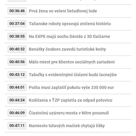
00:36:46
Prvá žena vo velení lietadlovej lode
00:37:04
Talianske roboty opravujú zničenú históriu
00:38:55
Na EXPE majú sochu Dávida z 3D tlačiarne
00:40:32
Benátky čoskoro zavedú turistické kvóty
00:40:56
Málo miest pre klientov sociálnych zariadení
00:43:12
Tabuľky s evidenčnými číslami budú lacnejšie
00:44:01
Pošta musí zaplatiť pokutu vyše 330 000 eur
00:44:24
Košičania s ŤZP zaplatia za odpad polovicu
00:46:09
Čiastočnú uzáveru mosta v Nitre posunuli
00:47:11
Namiesto túlavých mačiek chytajú líšky