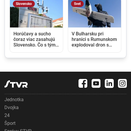
Slovensko
Svet
Horúčavy a sucho
V Bulharsku pri
?
čoraz viac zasahujú
hranici s Rumunskom
Slovensko. Čo s tým
explodoval dron s
urobí vláda a ako
výbušninami, bol
chce krajinu pripraviť
zrejme ukrajinského
na extrémy?
pôvodu
Jednotka
Dvojka
24
Šport