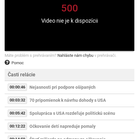
Máte problém s prehrávaním?
Nahláste nám chybu
v prehrávači.
Pomoc
Časti relácie
00:00:46
Nejasnosti pri podpore ošípaných
00:03:32
70 pripomienok k návrhu dohody s USA
00:05:42
Spolupráca s USA rozdeľuje politickú scénu
00:12:22
Očkovanie detí napreduje pomaly