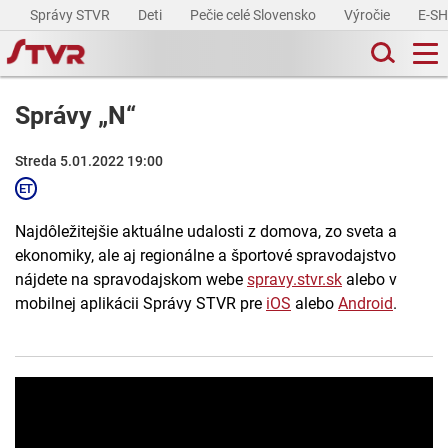
Správy STVR
Deti
Pečie celé Slovensko
Výročie
E-S
Správy „N“
Streda 5.01.2022 19:00
Najdôležitejšie aktuálne udalosti z domova, zo sveta a
ekonomiky, ale aj regionálne a športové spravodajstvo
nájdete na spravodajskom webe
spravy.stvr.sk
alebo v
mobilnej aplikácii Správy STVR pre
iOS
alebo
Android
.