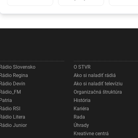
Twente debakel,
zlacneli na
blokuje lod
v domácej
niekoľkoročné
zvyšuje ná
odvete sa bude
minimum
na preprav
pokúšať o
nemožné
Rádio Slovensko
O STVR
Rádio Regina
Ako si naladiť rádiá
Rádio Devín
Ako si naladiť televíziu
Rádio_FM
Organizačná štruktúra
Patria
História
Rádio RSI
Kariéra
Rádio Litera
Rada
Rádio Junior
Úhrady
Kreatívne centrá