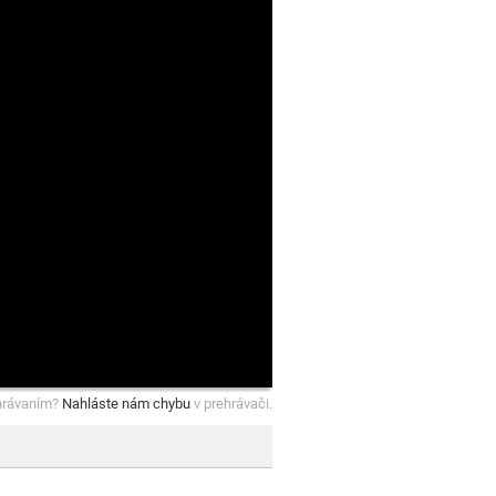
hrávaním?
Nahláste nám chybu
v prehrávači.