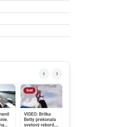
Svet
menil
VIDEO: Britka
nie.
Betty prekonala
ina
svetový rekord.