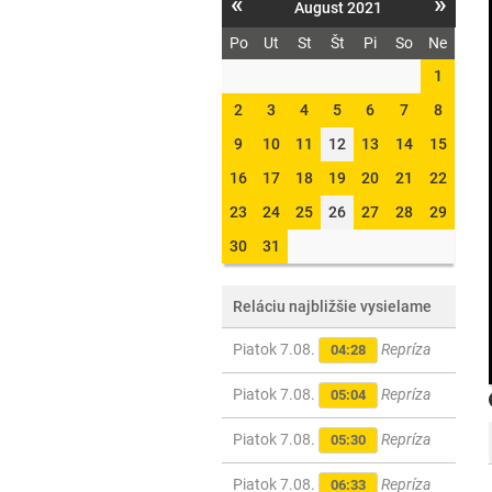
«
»
August 2021
Po
Ut
St
Št
Pi
So
Ne
1
2
3
4
5
6
7
8
9
10
11
12
13
14
15
16
17
18
19
20
21
22
23
24
25
26
27
28
29
30
31
Reláciu najbližšie vysielame
Piatok 7.08.
Repríza
04:28
Piatok 7.08.
Repríza
05:04
Piatok 7.08.
Repríza
05:30
Piatok 7.08.
Repríza
06:33