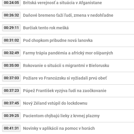
00:24:05
Britská verejnosť a situácia v Afganistane
00:26:32
Daňové bremeno ťaží ľudí, zmena v nedohľadne
00:29:11
Burčiak tento rok mešká
00:31:02
Pod chopkom pribudne nová lanovka
00:32:49
Farmy trápia pandémia a africký mor ošípaných
00:35:00
Rokovanie o situácii s migrantmi v Bielorusku
00:37:03
Požiare vo Francúzsku si vyžiadali prvú obeť
00:37:23
Pápež František vyzýva ľudí na zaočkovanie
00:37:45
Nový Zéland vstúpil do lockdownu
00:39:25
Pacientom chýbajú lieky z krvnej plazmy
00:41:31
Novinky v aplikácii na pomoc v horách