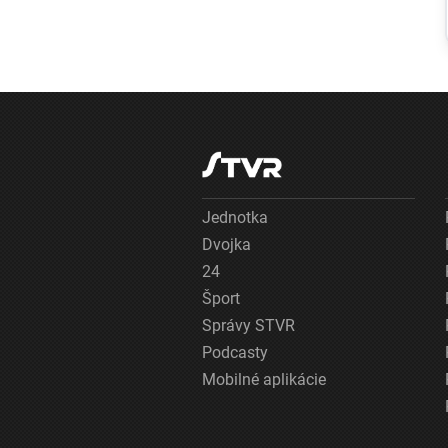
ťažkosti 16 ľudí,
osem ich
skončilo v
nemocnici
Jednotka
Dvojka
24
Šport
Správy STVR
Podcasty
Mobilné aplikácie