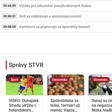
00:44:00
Výťahy pre zdravotne znevýhodnených žiakov
00:46:01
Deti sa vzdelávajú a spoznávajú vesmír
00:48:08
Symfonici sa pripravujú na špeciálny koncert
Správy STVR
Šport
Ekonomika
Slovensko
VIDEO: Dunajská
Spotrebitelia sa
Dunaj sa z
Streda utŕžila v
tešia, farmári už
na nepozna
holandskom
menej: Vajcia
Nízka hlad