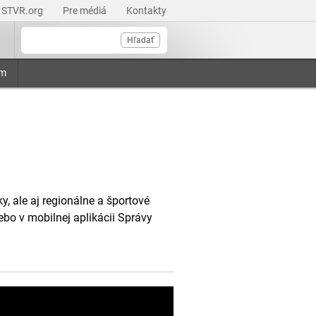
STVR.org
Pre médiá
Kontakty
Hľadať
am
, ale aj regionálne a športové
ebo v mobilnej aplikácii Správy