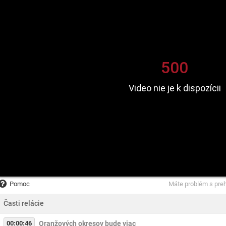
Pomoc
Máte problém s pre
Časti relácie
00:00:46
Oranžových okresov bude viac