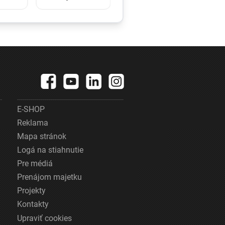
e a
V 97 rokoch sa
klady
stala najstaršou
u
ženou, ktorá
kráčala po krídle
lietadla
E-SHOP
Reklama
Mapa stránok
Logá na stiahnutie
Pre médiá
Prenájom majetku
Projekty
Kontakty
Upraviť cookies