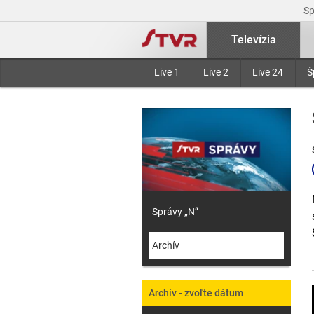
S
Televízia
Live 1
Live 2
Live 24
Š
Správy „N“
Archív
Archív - zvoľte dátum