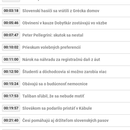
00:03:18
Slovenskí hasiči sa vrátili z Grécka domov
00:05:46
Obvinení v kauze Dobytkár zostávajú vo väzbe
00:07:47
Peter Pellegrini: skutok sa nestal
00:10:02
Prieskum volebných preferencií
00:11:00
Nárok na náhradu za registračnú daň z áut
00:12:50
Študenti a dôchodcovia si možno zarobia viac
00:15:24
Obávajú sa o budúcnosť nemocnice
00:17:53
Taliban sľúbil, že sa nebude mstiť
00:19:57
Slovákom sa podarilo pristáť v Kábule
00:21:40
Česi pomáhajú aj držiteľom slovenských pasov