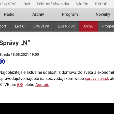
právy STVR
Deti
Pečie celé Slovensko
Výročie
E-SHOP
Rádio
Archív
Program
Novinky
port
Live O
Live STVR
Live NR SR
Archív
Progr
Správy „N“
Streda 18.08.2021 19:00
Najdôležitejšie aktuálne udalosti z domova, zo sveta a ekonomiky
spravodajstvo nájdete na spravodajskom webe
spravy.stvr.sk
al
STVR pre
iOS
alebo
Android
.