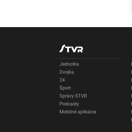
jadrového útoku.
Japonsko varuje
pred rastúcim
rizikom jadrovej
vojny
Jednotka
Dvojka
24
Šport
Správy STVR
Podcasty
Mobilné aplikácie