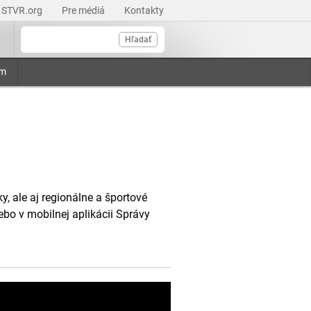
STVR.org
Pre médiá
Kontakty
Hľadať
am
, ale aj regionálne a športové
ebo v mobilnej aplikácii Správy