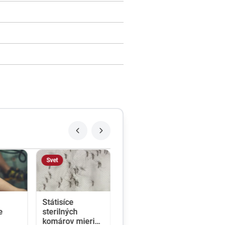
Svet
Státisíce
e
sterilných
komárov mieria