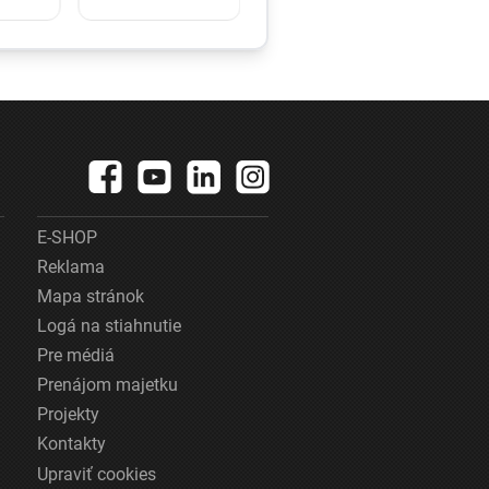
vážne
do amerických
záhrad. Nová
ade
metóda má
vá
bojovať proti
ka
nebezpečnému
druhu
E-SHOP
Reklama
Mapa stránok
Logá na stiahnutie
Pre médiá
Prenájom majetku
Projekty
Kontakty
Upraviť cookies