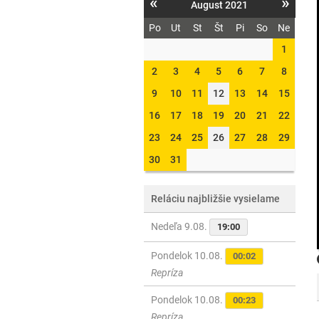
«
»
August 2021
Po
Ut
St
Št
Pi
So
Ne
1
2
3
4
5
6
7
8
9
10
11
12
13
14
15
16
17
18
19
20
21
22
23
24
25
26
27
28
29
30
31
Reláciu najbližšie vysielame
Nedeľa 9.08.
19:00
Pondelok 10.08.
00:02
Repríza
Pondelok 10.08.
00:23
Repríza