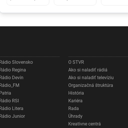
Žraloky tigrie
vyžiadali obete.
znamenať 
zjedia všetko, v
V Charkove
zranenie. V
ich žalúdkoch
zasiahli obytné
takom príp
našli vedci
domy, zranených
pomôže no
prekvapivé
hlásia aj z Odesy
zdravotníc
predmety
linka
Rádio Slovensko
O STVR
Rádio Regina
Ako si naladiť rádiá
Rádio Devín
Ako si naladiť televíziu
Rádio_FM
Organizačná štruktúra
Patria
História
Rádio RSI
Kariéra
Rádio Litera
Rada
Rádio Junior
Úhrady
Kreatívne centrá