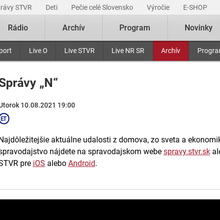
právy STVR
Deti
Pečie celé Slovensko
Výročie
E-SHOP
Rádio
Archív
Program
Novinky
port
Live O
Live STVR
Live NR SR
Archív
Progr
Správy „N“
Utorok 10.08.2021 19:00
Najdôležitejšie aktuálne udalosti z domova, zo sveta a ekonomiky
spravodajstvo nájdete na spravodajskom webe
spravy.stvr.sk
al
STVR pre
iOS
alebo
Android
.