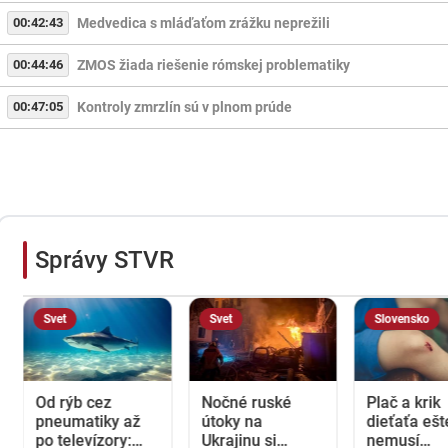
00:42:43
Medvedica s mláďaťom zrážku neprežili
00:44:46
ZMOS žiada riešenie rómskej problematiky
00:47:05
Kontroly zmrzlín sú v plnom prúde
Správy STVR
Svet
Svet
Slovensko
Od rýb cez
Nočné ruské
Plač a krik
pneumatiky až
útoky na
dieťaťa ešt
po televízory:
Ukrajinu si
nemusí