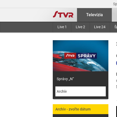
S
Televízia
Live 1
Live 2
Live 24
Š
Správy „N“
Archív
Archív - zvoľte dátum