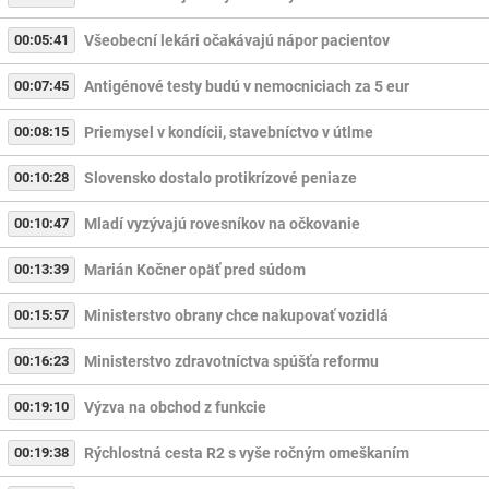
00:05:41
Všeobecní lekári očakávajú nápor pacientov
00:07:45
Antigénové testy budú v nemocniciach za 5 eur
00:08:15
Priemysel v kondícii, stavebníctvo v útlme
00:10:28
Slovensko dostalo protikrízové peniaze
00:10:47
Mladí vyzývajú rovesníkov na očkovanie
00:13:39
Marián Kočner opäť pred súdom
00:15:57
Ministerstvo obrany chce nakupovať vozidlá
00:16:23
Ministerstvo zdravotníctva spúšťa reformu
00:19:10
Výzva na obchod z funkcie
00:19:38
Rýchlostná cesta R2 s vyše ročným omeškaním