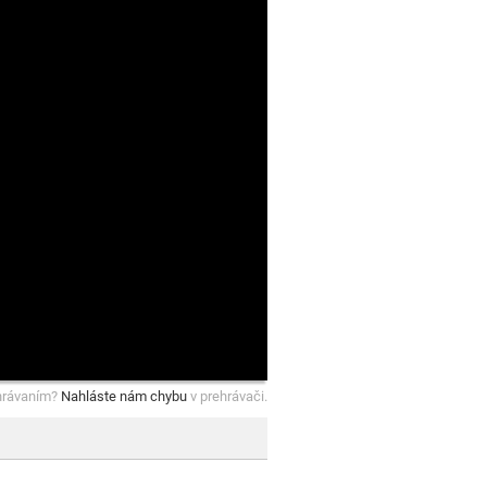
hrávaním?
Nahláste nám chybu
v prehrávači.