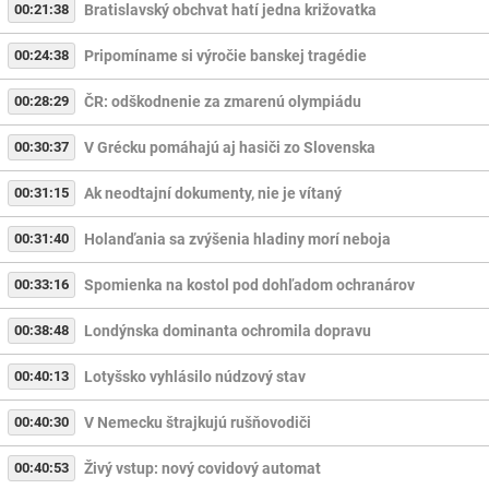
00:21:38
Bratislavský obchvat hatí jedna križovatka
00:24:38
Pripomíname si výročie banskej tragédie
00:28:29
ČR: odškodnenie za zmarenú olympiádu
00:30:37
V Grécku pomáhajú aj hasiči zo Slovenska
00:31:15
Ak neodtajní dokumenty, nie je vítaný
00:31:40
Holanďania sa zvýšenia hladiny morí neboja
00:33:16
Spomienka na kostol pod dohľadom ochranárov
00:38:48
Londýnska dominanta ochromila dopravu
00:40:13
Lotyšsko vyhlásilo núdzový stav
00:40:30
V Nemecku štrajkujú rušňovodiči
00:40:53
Živý vstup: nový covidový automat