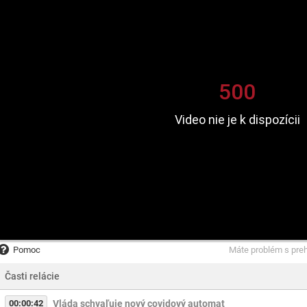
Pomoc
Máte problém s pre
Časti relácie
00:00:42
Vláda schvaľuje nový covidový automat