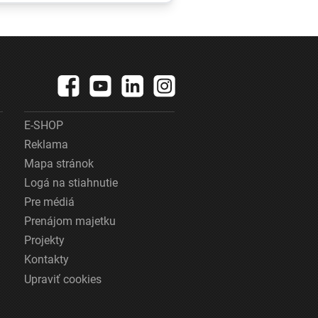
pripomínal
u
tornádo. Vidieť
ho bolo na
kilometre
E-SHOP
Reklama
Mapa stránok
Logá na stiahnutie
Pre médiá
Prenájom majetku
Projekty
Kontakty
Upraviť cookies