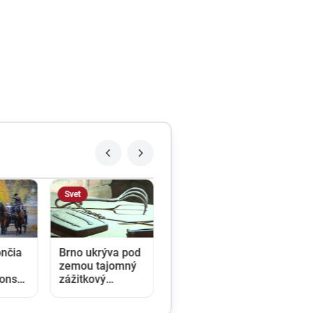
Regióny
ýva pod
VIDEO: Pri
ajomný
Rimavskej
ý
Sobote
. My sme
spozorovali
li
úkaz, ktorý