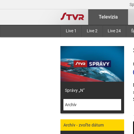
S
Televízia
Live 1
Live 2
Live 24
Š
Správy „N“
Archív
Archív - zvoľte dátum