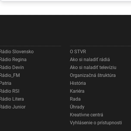
miesta sa prišla
hrozné
pozrieť s
pozrieť aj
podmienky sa
kamero
v
najväčšia
stratia z ulíc
streamovacia
služba
Rádio Slovensko
O STVR
Rádio Regina
Ako si naladiť rádiá
Rádio Devín
Ako si naladiť televíziu
Rádio_FM
Organizačná štruktúra
Patria
História
Rádio RSI
Kariéra
Rádio Litera
Rada
Rádio Junior
Úhrady
Kreatívne centrá
Vyhlásenie o prístupnosti