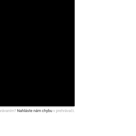
hrávaním?
Nahláste nám chybu
v prehrávači.