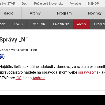
právy STVR
Deti
Pečie celé Slovensko
Výročie
E-SHOP
Rádio
Archív
Program
Novinky
port
Live O
Live STVR
Live NR SR
Archív
Progr
Správy „N“
Nedeľa 29.04.2018 01:00
Najdôležitejšie aktuálne udalosti z domova, zo sveta a ekonomiky
spravodajstvo nájdete na spravodajskom webe
spravy.stvr.sk
al
STVR pre
iOS
alebo
Android
.