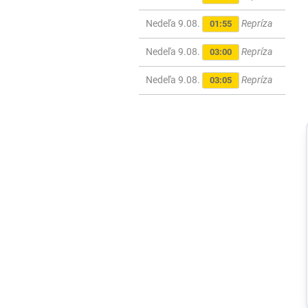
Nedeľa 9.08.
Repríza
01:55
Nedeľa 9.08.
Repríza
03:00
Nedeľa 9.08.
Repríza
03:05
Regióny
VIDEO: Rozsiah
požiar v
Braväcove
pohltil niekoľko
domov, na