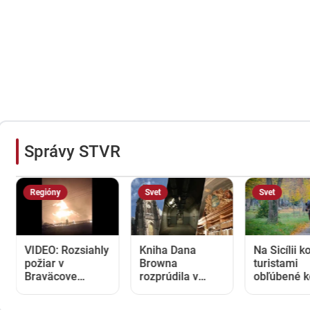
Správy STVR
Svet
Svet
Svet
ly
Kniha Dana
Na Sicílii končia
Brno ukr
Browna
turistami
zemou t
rozprúdila v
obľúbené konské
zážitkov
Prahe literárny
povozy. Po
labyrint
turizmus. Na
rokoch kritiky za
sa doň iš