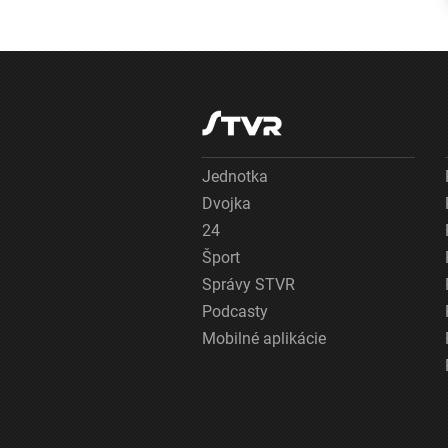
mieste
zasahovali
desiatky hasičo
Jednotka
Dvojka
24
Šport
Správy STVR
Podcasty
Mobilné aplikácie