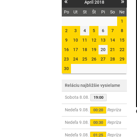
«
»
Apríl 2018
Po
Ut
St
Št
Pi
So
Ne
1
2
3
4
5
6
7
8
9
10
11
12
13
14
15
16
17
18
19
20
21
22
23
24
25
26
27
28
29
30
Reláciu najbližšie vysielame
Sobota 8.08.
19:00
Nedeľa 9.08.
Repríza
00:20
Nedeľa 9.08.
Repríza
00:30
Nedeľa 9.08.
Repríza
01:25