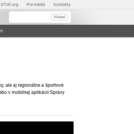
STVR.org
Pre médiá
Kontakty
Hľadať
am
, ale aj regionálne a športové
ebo v mobilnej aplikácii Správy