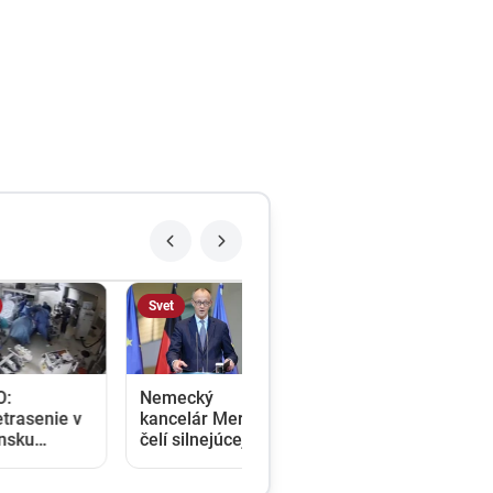
Svet
Nemecký
ie v
kancelár Merz
čelí silnejúcej
károv
kritike pre
štátnickú