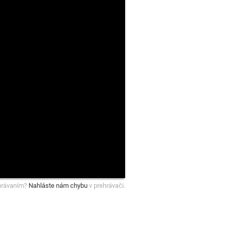
hrávaním?
Nahláste nám chybu
v prehrávači.