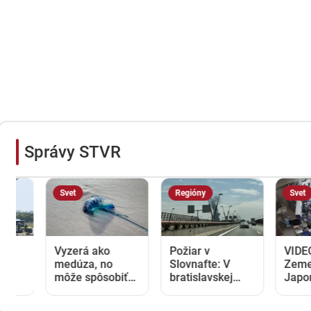
Správy STVR
Svet
Regióny
Svet
Vyzerá ako
Požiar v
VIDEO:
medúza, no
Slovnafte: V
Zemetrasen
môže spôsobiť
bratislavskej
Japonsku
vážne zranenia.
rafinérii horel
zastihlo le
Mechúrovka
uskladnený
uprostred