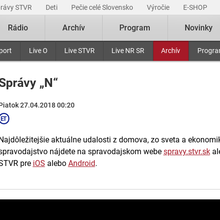
právy STVR
Deti
Pečie celé Slovensko
Výročie
E-SHOP
Rádio
Archív
Program
Novinky
port
Live O
Live STVR
Live NR SR
Archív
Progr
Správy „N“
Piatok 27.04.2018 00:20
Najdôležitejšie aktuálne udalosti z domova, zo sveta a ekonomiky
spravodajstvo nájdete na spravodajskom webe
spravy.stvr.sk
al
STVR pre
iOS
alebo
Android
.