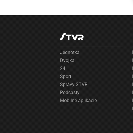
závažný útok na
nemeckú
infraštruktúru
Jednotka
Dvojka
24
Šport
Správy STVR
Podcasty
Mobilné aplikácie