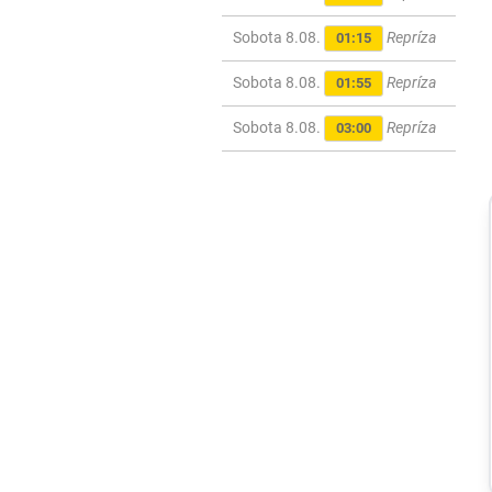
Sobota 8.08.
Repríza
01:15
Sobota 8.08.
Repríza
01:55
Sobota 8.08.
Repríza
03:00
Svet
Na letisku v
Lipsku našli
najmenej dva
drony. Podľa
prokuratúry ide o