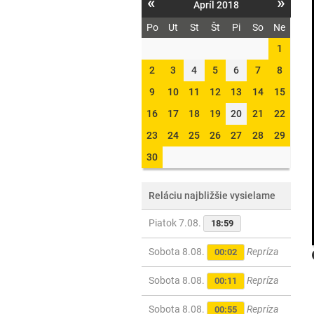
«
»
Apríl 2018
Po
Ut
St
Št
Pi
So
Ne
1
2
3
4
5
6
7
8
9
10
11
12
13
14
15
16
17
18
19
20
21
22
23
24
25
26
27
28
29
30
Reláciu najbližšie vysielame
Piatok 7.08.
18:59
Sobota 8.08.
Repríza
00:02
Sobota 8.08.
Repríza
00:11
Sobota 8.08.
Repríza
00:55