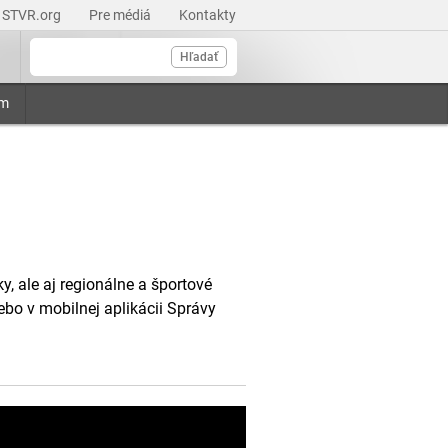
STVR.org
Pre médiá
Kontakty
Hľadať
am
, ale aj regionálne a športové
ebo v mobilnej aplikácii Správy