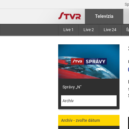
S
Televízia
Live 1
Live 2
Live 24
Š
Správy „N“
Archív
Archív - zvoľte dátum