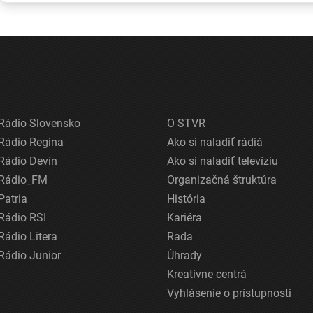
portugalská
ropný produkt,
operácie,
zatvára pláže vo
príčiny vyšetrujú
pacienta ch
Francúzsku aj
vlastnými t
Španielsku
Rádio Slovensko
O STVR
Rádio Regina
Ako si naladiť rádiá
Rádio Devín
Ako si naladiť televíziu
Rádio_FM
Organizačná štruktúra
Patria
História
Rádio RSI
Kariéra
Rádio Litera
Rada
Rádio Junior
Úhrady
Kreatívne centrá
Vyhlásenie o prístupnosti