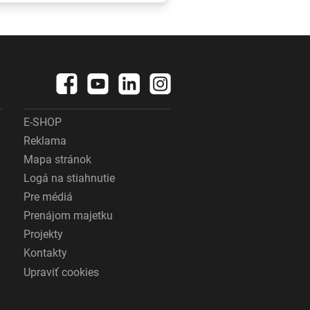
neschopnosť.
ránili
Jeho dôvera v
elami
udržanie
jednotnosti klesá
E-SHOP
Reklama
Mapa stránok
Logá na stiahnutie
Pre médiá
Prenájom majetku
Projekty
Kontakty
Upraviť cookies