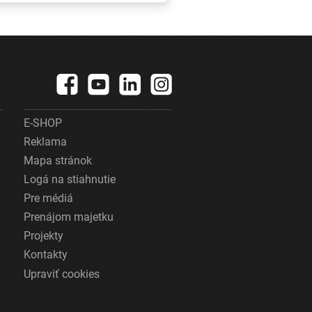
obchodnom
dieť
registri, rezort
spravodlivosti
ich obhajuje
E-SHOP
Reklama
Mapa stránok
Logá na stiahnutie
Pre médiá
Prenájom majetku
Projekty
Kontakty
Upraviť cookies