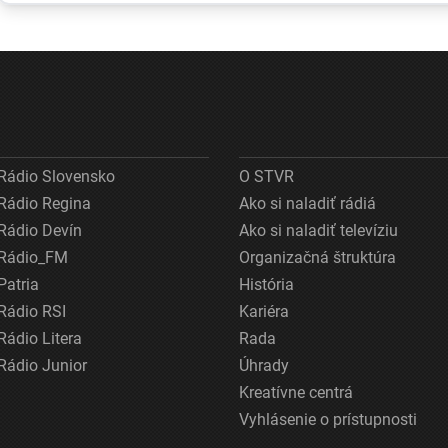
ostáva nejasná.
a fond sa ním
pripomínal
Kontrola
snaží prekryť
tornádo. Vi
nepotvrdila
škandály
ho bolo na
nebezpečné
kilometre
látky
Rádio Slovensko
O STVR
Rádio Regina
Ako si naladiť rádiá
Rádio Devín
Ako si naladiť televíziu
Rádio_FM
Organizačná štruktúra
Patria
História
Rádio RSI
Kariéra
Rádio Litera
Rada
Rádio Junior
Úhrady
Kreatívne centrá
Vyhlásenie o prístupnosti