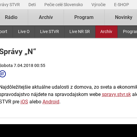
právy STVR
Deti
Pečie celé Slovensko
Výročie
E-SHOP
Rádio
Archív
Program
Novinky
port
Live O
Live STVR
Live NR SR
Archív
Progr
Správy „N“
Sobota 7.04.2018 00:55
Najdôležitejšie aktuálne udalosti z domova, zo sveta a ekonomiky
spravodajstvo nájdete na spravodajskom webe
spravy.stvr.sk
al
STVR pre
iOS
alebo
Android
.