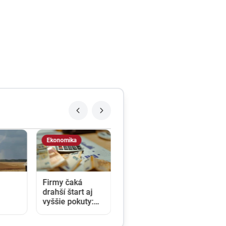
Ekonomika
Firmy čaká
drahší štart aj
vyššie pokuty:
i
Opozícia kritizuje
zmeny v