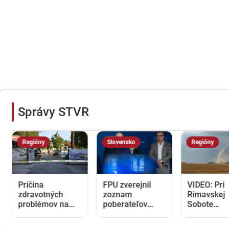
Správy STVR
Regióny
Slovensko
Regióny
Príčina
FPU zverejnil
VIDEO: Pri
zdravotných
zoznam
Rimavskej
problémov na
poberateľov
Sobote
kúpalisku v
dotácií. Tí tvrdia,
spozoroval
Diakovciach
že čísla nesedia
úkaz, ktorý