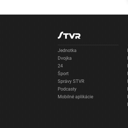
najväčším
hrozbám patria
mykóza a kožné
infekcie
Jednotka
Dvojka
24
Šport
Správy STVR
Podcasty
Mobilné aplikácie