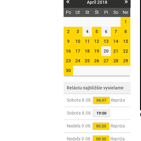
«
»
Apríl 2018
Po
Ut
St
Št
Pi
So
Ne
1
2
3
4
5
6
7
8
9
10
11
12
13
14
15
16
17
18
19
20
21
22
23
24
25
26
27
28
29
30
Reláciu najbližšie vysielame
Sobota 8.08.
Repríza
06:07
Sobota 8.08.
19:00
Nedeľa 9.08.
Repríza
00:20
Nedeľa 9.08.
Repríza
00:30