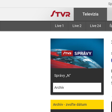
S
Televízia
Live 1
Live 2
Live 24
Š
Správy „N“
Archív
Archív - zvoľte dátum