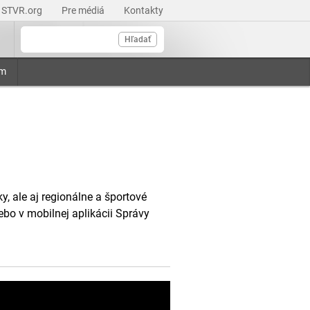
STVR.org
Pre médiá
Kontakty
Hľadať
am
, ale aj regionálne a športové
ebo v mobilnej aplikácii Správy