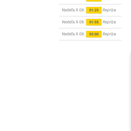
Nedeľa 9.08.
Repríza
01:25
Nedeľa 9.08.
Repríza
01:55
Nedeľa 9.08.
Repríza
03:00
Slovensko
Hygienici
upozorňujú na
desiatky
nevyhovujúcich
kúpalísk. K