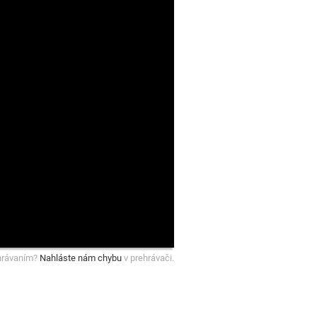
hrávaním?
Nahláste nám chybu
v prehrávači.