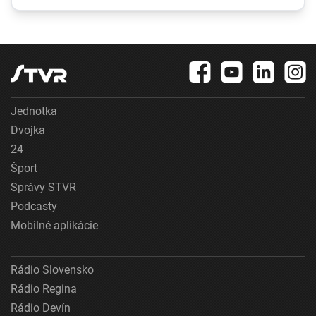
registri, rezort
hrozbám patria
spravodlivosti ich
mykóza a kožné
obhajuje
infekcie
Jednotka
Dvojka
24
Šport
Správy STVR
Podcasty
Mobilné aplikácie
Rádio Slovensko
Rádio Regina
Rádio Devín