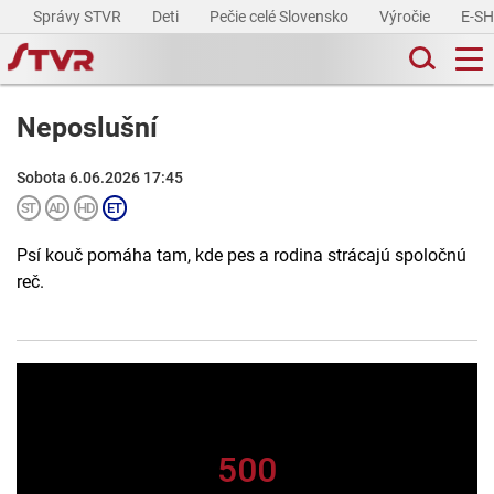
Správy STVR
Deti
Pečie celé Slovensko
Výročie
E-S
Neposlušní
Sobota 6.06.2026 17:45
Psí kouč pomáha tam, kde pes a rodina strácajú spoločnú
reč.