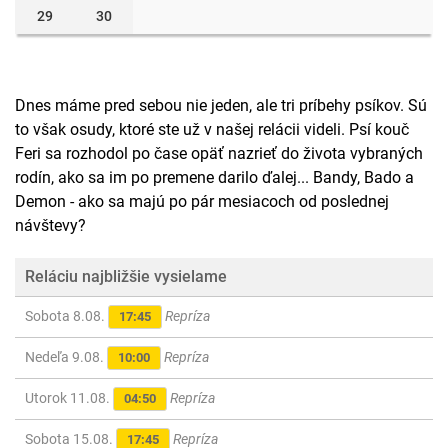
29
30
Dnes máme pred sebou nie jeden, ale tri príbehy psíkov. Sú
to však osudy, ktoré ste už v našej relácii videli. Psí kouč
Feri sa rozhodol po čase opäť nazrieť do života vybraných
rodín, ako sa im po premene darilo ďalej... Bandy, Bado a
Demon - ako sa majú po pár mesiacoch od poslednej
návštevy?
Reláciu najbližšie vysielame
Sobota 8.08.
Repríza
17:45
Nedeľa 9.08.
Repríza
10:00
Utorok 11.08.
Repríza
04:50
Sobota 15.08.
Repríza
17:45