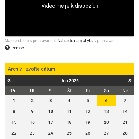
Máte problém s prehrávaním?
Nahláste nám chybu
v prehrávači.
Pomoc
Archív - zvoľte dátum
«
»
Jún 2026
Po
Ut
St
Št
Pi
So
Ne
1
2
3
4
5
6
7
8
9
10
11
12
13
14
15
16
17
18
19
20
21
22
23
24
25
26
27
28