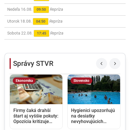
Nedeľa 16.08.
Repríza
09:50
Utorok 18.08.
Repríza
04:50
Sobota 22.08.
Repríza
17:45
Správy STVR
Ekonomika
Slovensko
Firmy čaká drahší
Hygienici upozorňujú
štart aj vyššie pokuty:
na desiatky
Opozícia kritizuje
nevyhovujúcich
zmeny v obchodnom
kúpalísk. K najväčším