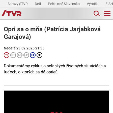
Správy STVR
Deti
Pečie celé Slovensko
Výročie
E-S
Opri sa o mňa (Patrícia Jarjabková
Garajová)
Nedeľa 23.02.2025 21:35
Dokumentárny cyklus o neľahkých životných situáciách a
ľuďoch, o ktorých sa dá oprieť.