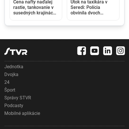
Cena nafty naďalej
Útok na taxikára v
rastie, tankovanie v
Seredi: Polícia
susedných krajinách
obvinila dvoch
sa Slovákom neoplatí
mladíkov z pokusu o
vraždu
Jednotka
Dvojka
24
Šport
Správy STVR
Podcasty
Mobilné aplikácie