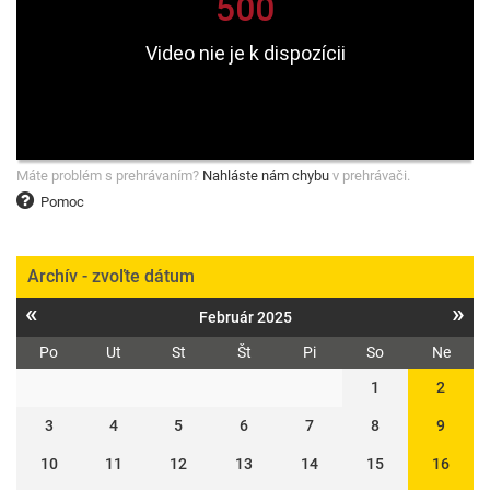
Máte problém s prehrávaním?
Nahláste nám chybu
v prehrávači.
Pomoc
Archív - zvoľte dátum
«
»
Február 2025
Po
Ut
St
Št
Pi
So
Ne
1
2
3
4
5
6
7
8
9
10
11
12
13
14
15
16