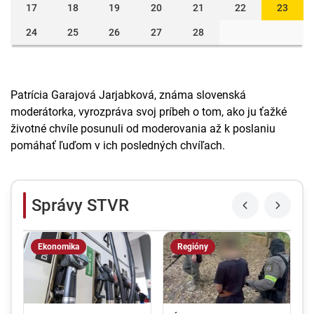
17
18
19
20
21
22
23
24
25
26
27
28
Patrícia Garajová Jarjabková, známa slovenská
moderátorka, vyrozpráva svoj príbeh o tom, ako ju ťažké
životné chvíle posunuli od moderovania až k poslaniu
pomáhať ľuďom v ich posledných chvíľach.
Správy STVR
Ekonomika
Regióny