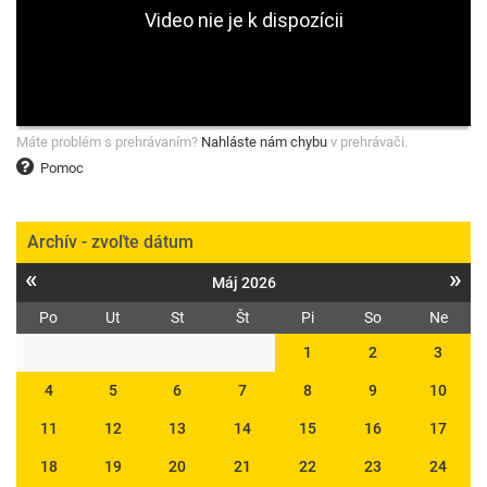
Máte problém s prehrávaním?
Nahláste nám chybu
v prehrávači.
Pomoc
Archív - zvoľte dátum
«
»
Máj 2026
Po
Ut
St
Št
Pi
So
Ne
1
2
3
4
5
6
7
8
9
10
11
12
13
14
15
16
17
18
19
20
21
22
23
24