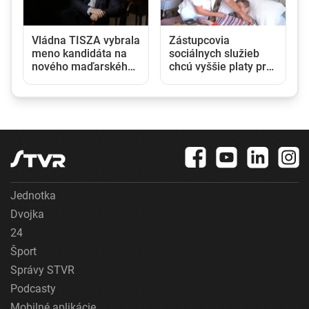
Vládna TISZA vybrala
Zástupcovia
meno kandidáta na
sociálnych služieb
nového maďarského
chcú vyššie platy pre
prezidenta, jeho
opatrovateľky,
zvolenie sa očakáva
žiadajú 200 eur
budúci týždeň
mesačne každý rok
do roku 2030
Jednotka
Dvojka
24
Šport
Správy STVR
Podcasty
Mobilné aplikácie