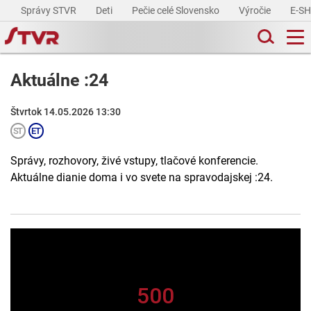
Správy STVR
Deti
Pečie celé Slovensko
Výročie
E-S
Aktuálne :24
Štvrtok 14.05.2026 13:30
Správy, rozhovory, živé vstupy, tlačové konferencie.
Aktuálne dianie doma i vo svete na spravodajskej :24.