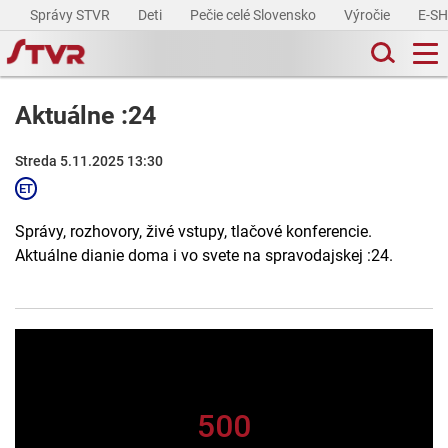
Správy STVR
Deti
Pečie celé Slovensko
Výročie
E-S
Aktuálne :24
Streda 5.11.2025 13:30
Správy, rozhovory, živé vstupy, tlačové konferencie.
Aktuálne dianie doma i vo svete na spravodajskej :24.