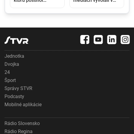
ktorú postihol
médiách vyvolali v
tragický osud, sa
Maďarsku veľkú
narodila pred 150
pozornosť. Čo sa
rokmi
zmenilo po nástupe
Pétera Magyara?
Jednotka
Dvojka
24
Šport
Správy STVR
Podcasty
Mobilné aplikácie
Rádio Slovensko
Rádio Regina