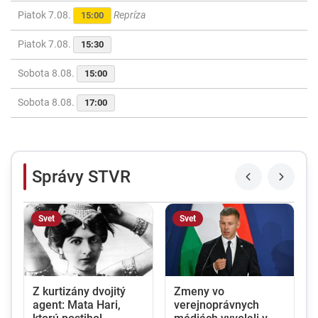
Piatok 7.08.
Repríza
15:00
Piatok 7.08.
15:30
Sobota 8.08.
15:00
Sobota 8.08.
17:00
Správy STVR
Svet
Svet
Z kurtizány dvojitý
Zmeny vo
agent: Mata Hari,
verejnoprávnych