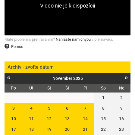
Máte problém s prehrávaním?
Nahláste nám chybu
v prehrávači.
Pomoc
Archív - zvoľte dátum
«
»
November 2025
Po
Ut
St
Št
Pi
So
Ne
1
2
3
4
5
6
7
8
9
10
11
12
13
14
15
16
17
18
19
20
21
22
23