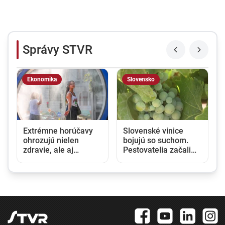
Správy STVR
Ekonomika
Slovensko
Extrémne horúčavy
Slovenské vinice
m
ohrozujú nielen
bojujú so suchom.
zdravie, ale aj
Pestovatelia začali
ekonomiku.
zavlažovať aj tam,
Klimatická zmena už
kde to bežne nie je
Európu stála stovky
potrebné
miliárd eur