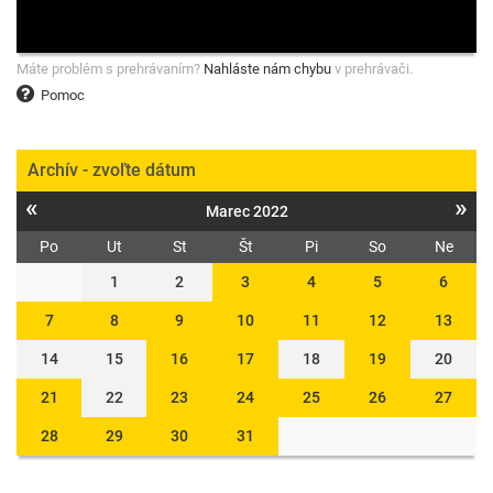
Máte problém s prehrávaním?
Nahláste nám chybu
v prehrávači.
Pomoc
Archív - zvoľte dátum
«
»
Marec 2022
Po
Ut
St
Št
Pi
So
Ne
1
2
3
4
5
6
7
8
9
10
11
12
13
14
15
16
17
18
19
20
21
22
23
24
25
26
27
28
29
30
31