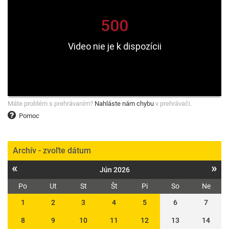
Máte problém s prehrávaním?
Nahláste nám chybu
v prehrávači.
Pomoc
Archív - zvoľte dátum
«
»
Jún 2026
Po
Ut
St
Št
Pi
So
Ne
1
2
3
4
5
6
7
8
9
10
11
12
13
14