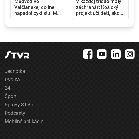
Medveď vo
V každej triede malý
Valčianskej doline
záchranár: Košický
napadol cyklistu. Muž
projekt učí deti, ako
utrpel viaceré
reagovať pri úrazoch
zranenia a skončil v
a v krízových
nemocnici
situáciách
Jednotka
Dvojka
24
Šport
Správy STVR
Podcasty
Mobilné aplikácie