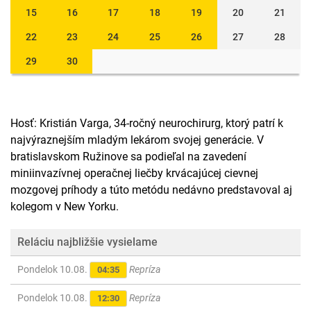
15
16
17
18
19
20
21
22
23
24
25
26
27
28
29
30
Hosť: Kristián Varga, 34-ročný neurochirurg, ktorý patrí k
najvýraznejším mladým lekárom svojej generácie. V
bratislavskom Ružinove sa podieľal na zavedení
miniinvazívnej operačnej liečby krvácajúcej cievnej
mozgovej príhody a túto metódu nedávno predstavoval aj
kolegom v New Yorku.
Reláciu najbližšie vysielame
Pondelok 10.08.
Repríza
04:35
Pondelok 10.08.
Repríza
12:30