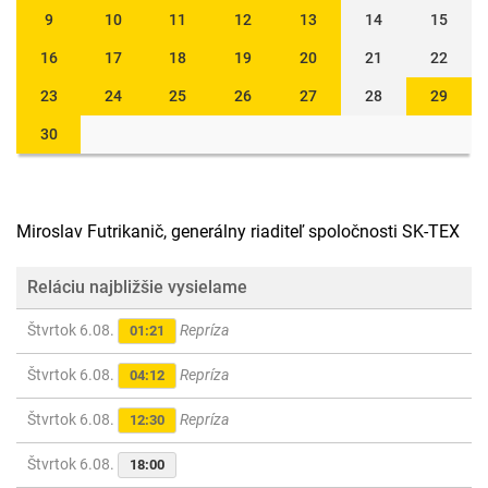
9
10
11
12
13
14
15
16
17
18
19
20
21
22
23
24
25
26
27
28
29
30
Miroslav Futrikanič, generálny riaditeľ spoločnosti SK-TEX
Reláciu najbližšie vysielame
Štvrtok 6.08.
Repríza
01:21
Štvrtok 6.08.
Repríza
04:12
Štvrtok 6.08.
Repríza
12:30
Štvrtok 6.08.
18:00