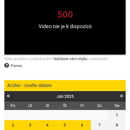
Máte problém s prehrávaním?
Nahláste nám chybu
v prehrávači.
Pomoc
Archív - zvoľte dátum
«
»
Jún 2025
Po
Ut
St
Št
Pi
So
Ne
1
2
3
4
5
6
7
8