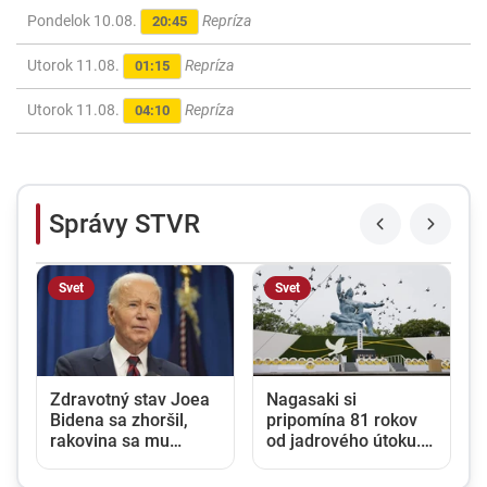
Pondelok 10.08.
Repríza
20:45
Utorok 11.08.
Repríza
01:15
Utorok 11.08.
Repríza
04:10
Správy STVR
Svet
Svet
Zdravotný stav Joea
Nagasaki si
Bidena sa zhoršil,
pripomína 81 rokov
rakovina sa mu
od jadrového útoku.
rozšírila do celého
Japonsko varuje pred
tela
rastúcim rizikom