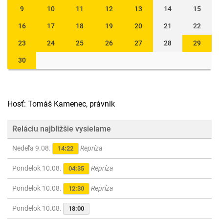
9
10
11
12
13
14
15
16
17
18
19
20
21
22
23
24
25
26
27
28
29
30
Hosť: Tomáš Kamenec, právnik
Reláciu najbližšie vysielame
Nedeľa 9.08.
Repríza
14:22
Pondelok 10.08.
Repríza
04:35
Pondelok 10.08.
Repríza
12:30
Pondelok 10.08.
18:00