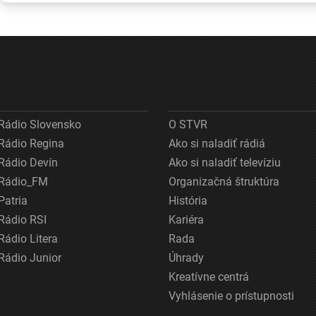
minimum
na prepravu
ženou, kto
kráčala po 
lietadla
Rádio Slovensko
O STVR
Rádio Regina
Ako si naladiť rádiá
Rádio Devín
Ako si naladiť televíziu
Rádio_FM
Organizačná štruktúra
Patria
História
Rádio RSI
Kariéra
Rádio Litera
Rada
Rádio Junior
Úhrady
Kreatívne centrá
Vyhlásenie o prístupnosti