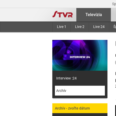
S
Televízia
Live 1
Live 2
Live 24
Š
Interview :24
Archív
Archív - zvoľte dátum