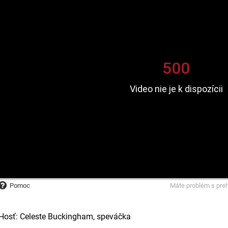
Pomoc
Máte problém s pre
Hosť: Celeste Buckingham, speváčka