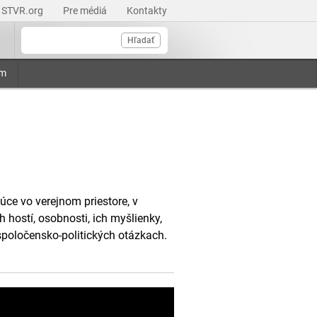
STVR.org
Pre médiá
Kontakty
Hľadať
am
úce vo verejnom priestore, v
h hostí, osobnosti, ich myšlienky,
 spoločensko-politických otázkach.