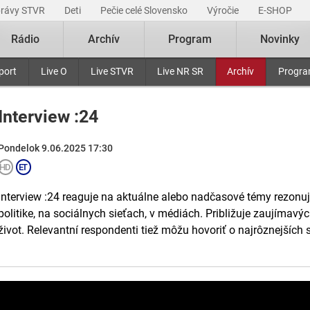
právy STVR
Deti
Pečie celé Slovensko
Výročie
E-SHOP
Rádio
Archív
Program
Novinky
port
Live O
Live STVR
Live NR SR
Archív
Progr
Interview :24
Pondelok 9.06.2025 17:30
Interview :24 reaguje na aktuálne alebo nadčasové témy rezonuj
politike, na sociálnych sieťach, v médiách. Približuje zaujímavýc
život. Relevantní respondenti tiež môžu hovoriť o najrôznejších