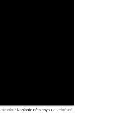
hrávaním?
Nahláste nám chybu
v prehrávači.