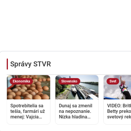
Správy STVR
Ekonomika
Slovensko
Svet
Spotrebitelia sa
Dunaj sa zmenil
VIDEO: Brit
tešia, farmári už
na nepoznanie.
Betty prek
menej: Vajcia
Nízka hladina
svetový rek
zlacneli na
blokuje lode a
V 97 rokoc
niekoľkoročné
zvyšuje náklady
stala najst