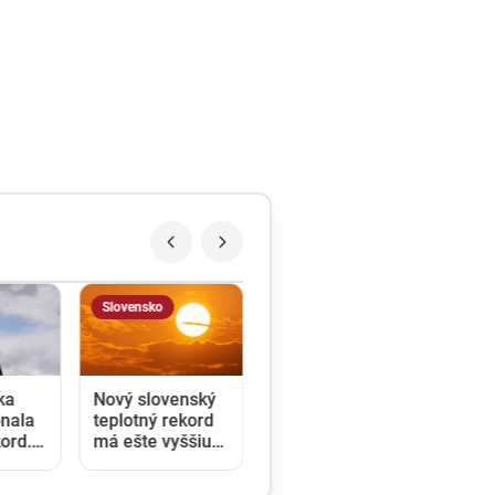
Slovensko
ka
Nový slovenský
onala
teplotný rekord
ord.
má ešte vyššiu
h sa
hodnotu, ako sa
aršou
pôvodne zdalo