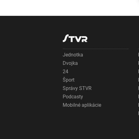
favoritovi z
Holandska
Jednotka
Dvojka
24
Šport
Správy STVR
Podcasty
Mobilné aplikácie