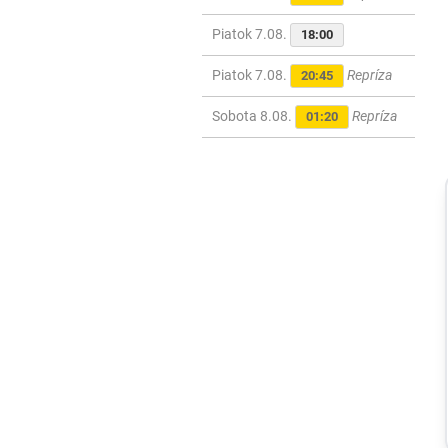
Piatok 7.08.
18:00
Piatok 7.08.
Repríza
20:45
Sobota 8.08.
Repríza
01:20
Šport
Sledujte
NAŽIVO:
Dunajská Streda
čelí v boji o
Konferenčnú ligu