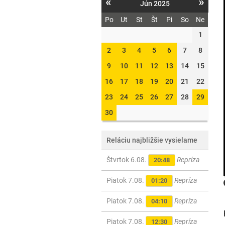
«
»
Jún 2025
Po
Ut
St
Št
Pi
So
Ne
1
2
3
4
5
6
7
8
9
10
11
12
13
14
15
16
17
18
19
20
21
22
23
24
25
26
27
28
29
30
Reláciu najbližšie vysielame
Štvrtok 6.08.
Repríza
20:48
Piatok 7.08.
Repríza
01:20
Piatok 7.08.
Repríza
04:10
Piatok 7.08.
Repríza
12:30