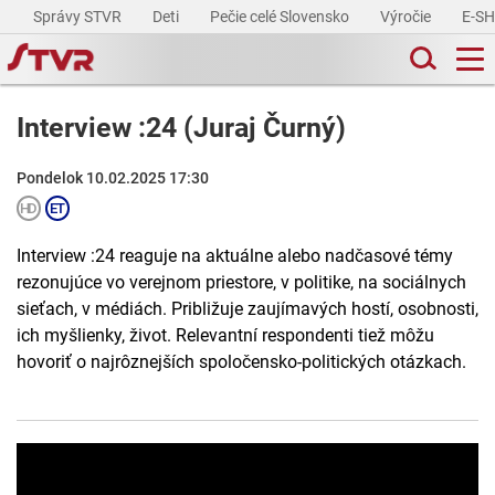
Správy STVR
Deti
Pečie celé Slovensko
Výročie
E-S
Interview :24 (Juraj Čurný)
Pondelok 10.02.2025 17:30
Interview :24 reaguje na aktuálne alebo nadčasové témy
rezonujúce vo verejnom priestore, v politike, na sociálnych
sieťach, v médiách. Približuje zaujímavých hostí, osobnosti,
ich myšlienky, život. Relevantní respondenti tiež môžu
hovoriť o najrôznejších spoločensko-politických otázkach.