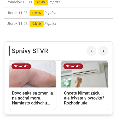
Pondelok 10.08.
Repríza
20:45
Utorok 11.08.
Repríza
01:15
Utorok 11.08.
Repríza
04:10
Správy STVR
Slovensko
Slovensko
u
Dovolenka sa zmenila
Chcete klimatizáciu,
na nočnú moru.
ale bývate v bytovke?
Namiesto oddychu
Rozhodnutie
prišli štípance,
vlastníka nestačí,
neporiadok a
potrebný je aj súhlas