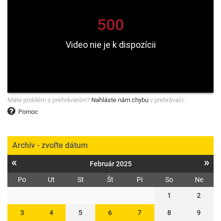
Máte problém s prehrávaním?
Nahláste nám chybu
v prehrávači.
Pomoc
Archív - zvoľte dátum
«
»
Február 2025
Po
Ut
St
Št
Pi
So
Ne
1
2
3
4
5
6
7
8
9