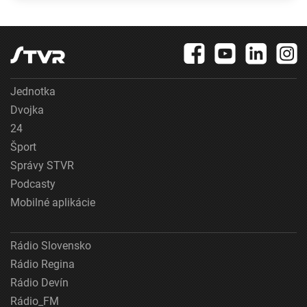
podozrenie na
susedov
ploštice
Jednotka
Dvojka
24
Šport
Správy STVR
Podcasty
Mobilné aplikácie
Rádio Slovensko
Rádio Regina
Rádio Devín
Rádio_FM