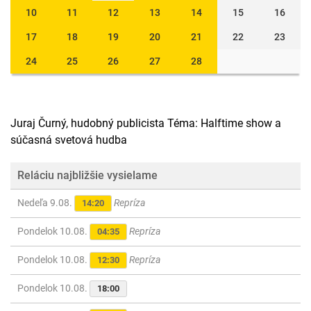
10
11
12
13
14
15
16
17
18
19
20
21
22
23
24
25
26
27
28
Juraj Čurný, hudobný publicista Téma: Halftime show a
súčasná svetová hudba
Reláciu najbližšie vysielame
Nedeľa 9.08.
Repríza
14:20
Pondelok 10.08.
Repríza
04:35
Pondelok 10.08.
Repríza
12:30
Pondelok 10.08.
18:00