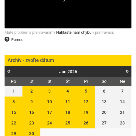
Máte problém s prehrávaním?
Nahláste nám chybu
v prehrávači.
Pomoc
Archív - zvoľte dátum
«
»
Jún 2026
Po
Ut
St
Št
Pi
So
Ne
1
2
3
4
5
6
7
8
9
10
11
12
13
14
15
16
17
18
19
20
21
22
23
24
25
26
27
28
29
30