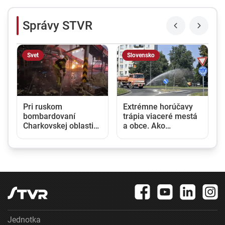
Správy STVR
Svet
Slovensko
Pri ruskom
Extrémne horúčavy
bombardovaní
trápia viaceré mestá
Charkovskej oblasti
a obce. Ako
zahynuli traja ľudia.
ochladzujú svoje
Rusko hlási obeť po
vonkajšie priestory?
ukrajinskom
dronovom útoku
Jednotka