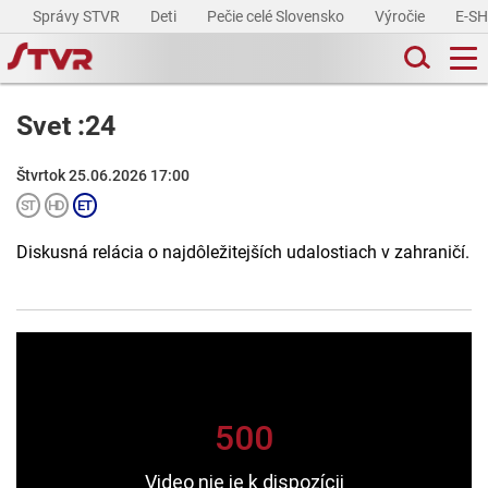
Správy STVR
Deti
Pečie celé Slovensko
Výročie
E-S
Svet :24
Štvrtok 25.06.2026 17:00
Diskusná relácia o najdôležitejších udalostiach v zahraničí.