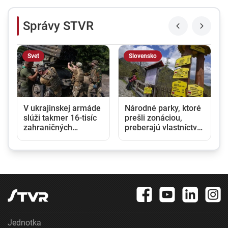
Správy STVR
Svet
Slovensko
V ukrajinskej armáde
Národné parky, ktoré
slúži takmer 16-tisíc
prešli zonáciou,
zahraničných
preberajú vlastníctvo
o
dobrovoľníkov
lesov. Ministri Taraba
a Takáč podpísali
memorandum
Jednotka