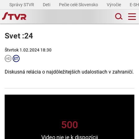
Správy STVR
Deti
Pečie celé Slovensko
Výročie
E-S
Svet :24
Štvrtok 1.02.2024 18:30
Diskusná relácia o najdôležitejších udalostiach v zahraničí.