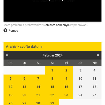
Máte problém s prehrávaním?
Nahláste nám chybu
v prehrávači.
Pomoc
Archív - zvoľte dátum
«
»
Február 2024
Po
Ut
St
Št
Pi
So
Ne
1
2
3
4
5
6
7
8
9
10
11
12
13
14
15
16
17
18
19
20
21
22
23
24
25
26
27
28
29