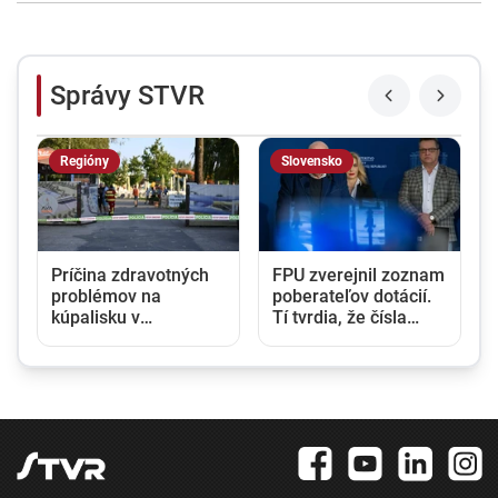
Správy STVR
Regióny
Slovensko
Príčina zdravotných
FPU zverejnil zoznam
problémov na
poberateľov dotácií.
kúpalisku v
Tí tvrdia, že čísla
m
Diakovciach ostáva
nesedia a fond sa
nejasná. Kontrola
ním snaží prekryť
nepotvrdila
škandály
nebezpečné látky