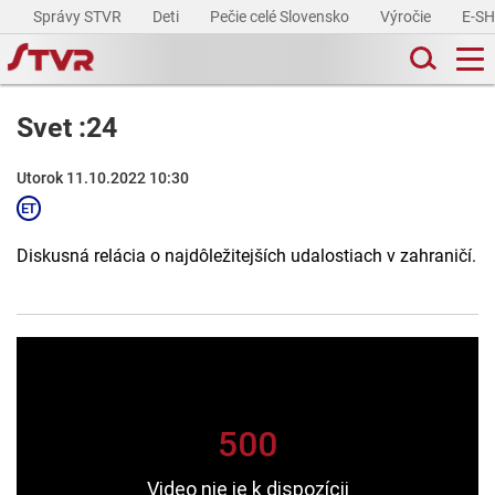
Správy STVR
Deti
Pečie celé Slovensko
Výročie
E-S
Svet :24
Utorok 11.10.2022 10:30
Diskusná relácia o najdôležitejších udalostiach v zahraničí.