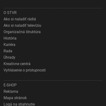
O STVR
Ako si naladiť rádiá
Ako si naladiť televíziu
Organizačná štruktúra
História
Kariéra
Rada
Úhrady
Kreatívne centrá
Vyhlásenie o prístupnosti
E-SHOP
Reklama
Mapa stránok
Logá na stiahnutie