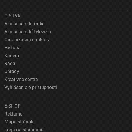
O STVR
Ako si naladiť rádiá
Ako si naladiť televíziu
Organizačná štruktúra
História
Kariéra
Rada
Úhrady
Kreatívne centrá
Vyhlásenie o prístupnosti
E-SHOP
Reklama
Mapa stránok
Logá na stiahnutie