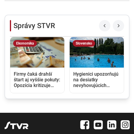
Správy STVR
Ekonomika
Slovensko
Firmy čaká drahší
Hygienici upozorňujú
štart aj vyššie pokuty:
na desiatky
Opozícia kritizuje
nevyhovujúcich
zmeny v obchodnom
kúpalísk. K najväčším
registri, rezort
hrozbám patria
spravodlivosti ich
mykóza a kožné
obhajuje
infekcie