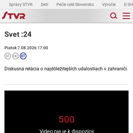
Správy STVR
Deti
Pečie celé Slovensko
Výročie
E-S
Svet :24
Piatok 7.08.2026 17:00
Diskusná relácia o najdôležitejších udalostiach v zahraničí.