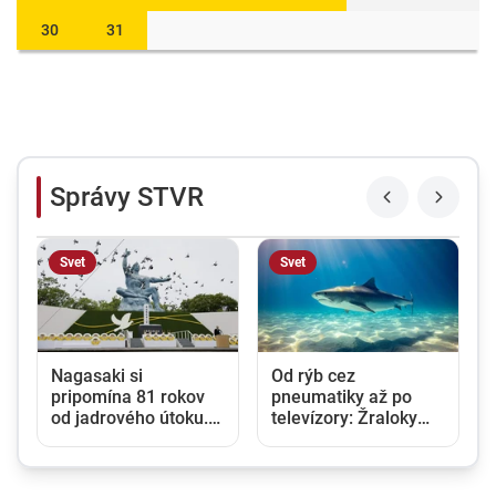
30
31
Správy STVR
Svet
Svet
Nagasaki si
Od rýb cez
pripomína 81 rokov
pneumatiky až po
od jadrového útoku.
televízory: Žraloky
Japonsko varuje pred
tigrie zjedia všetko, v
rastúcim rizikom
ich žalúdkoch našli
jadrovej vojny
vedci prekvapivé