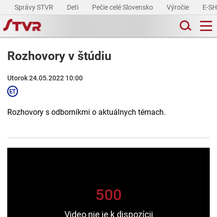
Správy STVR
Deti
Pečie celé Slovensko
Výročie
E-S
Rozhovory v štúdiu
Utorok 24.05.2022 10:00
Rozhovory s odborníkmi o aktuálnych témach.