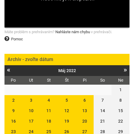
Máte problém s prehrávaním?
Nahláste nám chybu
v prehrávači.
Pomoc
Archív - zvoľte dátum
«
»
Máj 2022
Po
Ut
St
Št
Pi
So
Ne
1
2
3
4
5
6
7
8
9
10
11
12
13
14
15
16
17
18
19
20
21
22
23
24
25
26
27
28
29