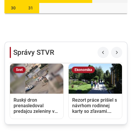
30
31
Správy STVR
Svet
Ekonomika
Ruský dron
Rezort práce prišiel s
prenasledoval
návrhom rodinnej
predajcu zeleniny v
karty so zľavami.
Chersone. Svet to
Opozícia hovorí o
musí vidieť, apeluje
marketingovom ťahu
Zelenskyj