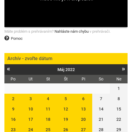
Máte problém s prehrávaním?
Nahláste nám chybu
v prehrávači.
Pomoc
Archív - zvoľte dátum
«
»
Máj 2022
Po
Ut
St
Št
Pi
So
Ne
1
2
3
4
5
6
7
8
9
10
11
12
13
14
15
16
17
18
19
20
21
22
23
24
25
26
27
28
29