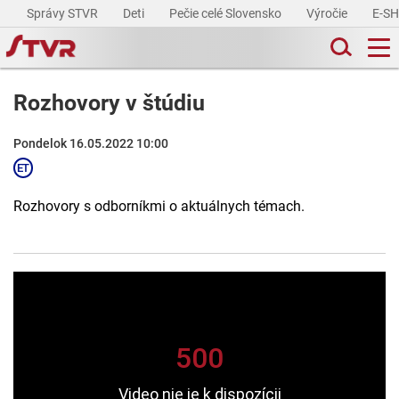
Správy STVR
Deti
Pečie celé Slovensko
Výročie
E-S
Rozhovory v štúdiu
Pondelok 16.05.2022 10:00
Rozhovory s odborníkmi o aktuálnych témach.