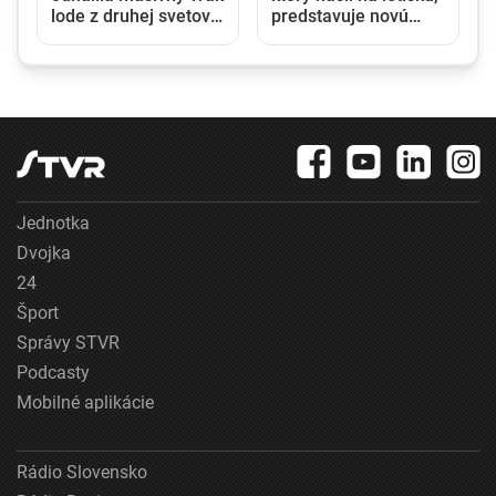
lode z druhej svetovej
predstavuje novú
a
vojny
úroveň
nebezpečenstva,
tvrdí nemecký
h
minister vnútra
Jednotka
Dvojka
24
Šport
Správy STVR
Podcasty
Mobilné aplikácie
Rádio Slovensko