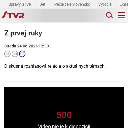
Správy STVR
Deti
Pečie celé Slovensko
Výročie
E-S
Z prvej ruky
Streda 24.06.2026 12:30
Diskusná rozhlasová relácia o aktuálnych témach.