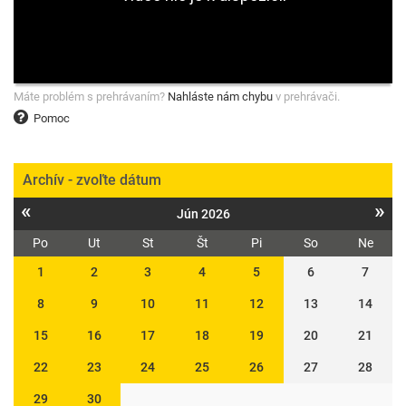
Máte problém s prehrávaním?
Nahláste nám chybu
v prehrávači.
Pomoc
Archív - zvoľte dátum
«
»
Jún 2026
Po
Ut
St
Št
Pi
So
Ne
1
2
3
4
5
6
7
8
9
10
11
12
13
14
15
16
17
18
19
20
21
22
23
24
25
26
27
28
29
30