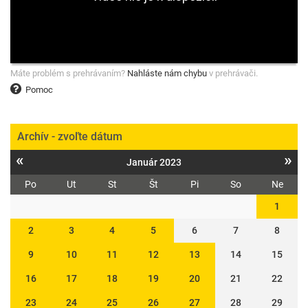
Máte problém s prehrávaním?
Nahláste nám chybu
v prehrávači.
Pomoc
Archív - zvoľte dátum
«
»
Január 2023
Po
Ut
St
Št
Pi
So
Ne
1
2
3
4
5
6
7
8
9
10
11
12
13
14
15
16
17
18
19
20
21
22
23
24
25
26
27
28
29