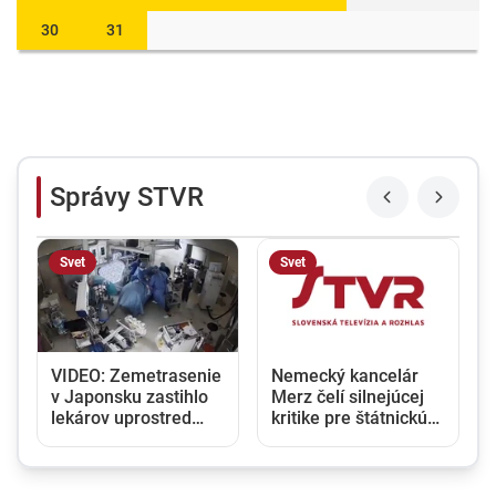
30
31
Správy STVR
Svet
Svet
VIDEO: Zemetrasenie
Nemecký kancelár
v Japonsku zastihlo
Merz čelí silnejúcej
lekárov uprostred
kritike pre štátnickú
y
operácie, pacienta
neschopnosť. Jeho
chránili vlastnými
dôvera v udržanie
telami
jednotnosti klesá