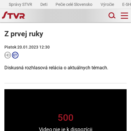
Správy STVR
Deti
Pečie celé Slovensko
Výročie
E-S
Z prvej ruky
Piatok 20.01.2023 12:30
Diskusná rozhlasová relácia o aktuálnych témach.