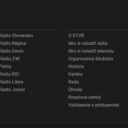
Rádio Slovensko
O STVR
Rádio Regina
Ako si naladiť rádiá
Rádio Devín
Ako si naladiť televíziu
Rádio_FM
Organizačná štruktúra
Patria
História
Rádio RSI
Kariéra
Rádio Litera
Rada
Rádio Junior
Úhrady
Kreatívne centrá
Vyhlásenie o prístupnosti