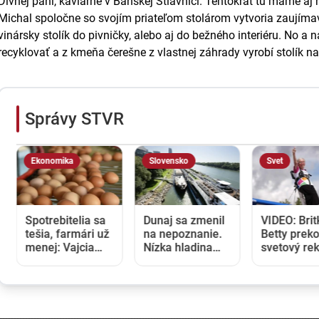
Divnej pani, kaviarne v Banskej Štiavnici. Tentokrát tu máme aj r
Michal spoločne so svojím priateľom stolárom vytvoria zaujímavý
vinársky stolík do pivničky, alebo aj do bežného interiéru. No a 
recyklovať a z kmeňa čerešne z vlastnej záhrady vyrobí stolík na
Správy STVR
Ekonomika
Slovensko
Svet
Spotrebitelia sa
Dunaj sa zmenil
VIDEO: Brit
tešia, farmári už
na nepoznanie.
Betty prek
menej: Vajcia
Nízka hladina
svetový rek
zlacneli na
blokuje lode a
V 97 rokoc
niekoľkoročné
zvyšuje náklady
stala najst
minimum
na prepravu
ženou, kto
kráčala po 
lietadla