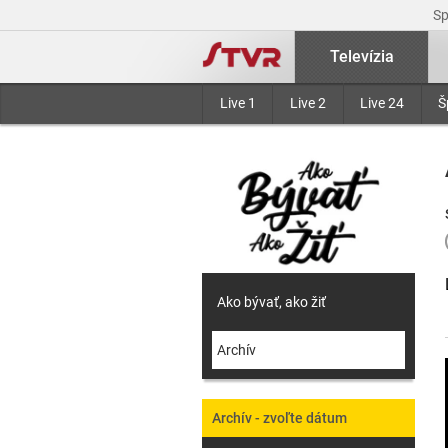
S
Televízia
Live 1
Live 2
Live 24
Š
Ako bývať, ako žiť
Archív
Archív - zvoľte dátum