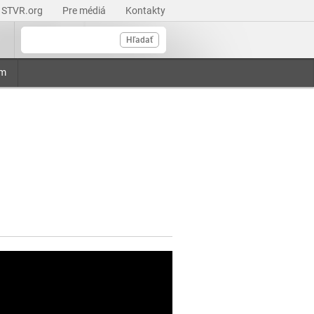
STVR.org
Pre médiá
Kontakty
Hľadať
am