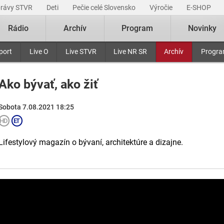
právy STVR
Deti
Pečie celé Slovensko
Výročie
E-SHOP
Rádio
Archív
Program
Novinky
port
Live O
Live STVR
Live NR SR
Archív
Progr
Ako bývať, ako žiť
Sobota 7.08.2021 18:25
Lifestylový magazín o bývaní, architektúre a dizajne.