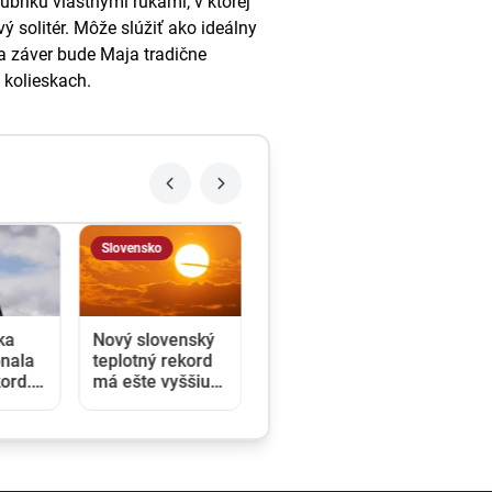
ubriku vlastnými rukami, v ktorej
 solitér. Môže slúžiť ako ideálny
na záver bude Maja tradične
 kolieskach.
Slovensko
ka
Nový slovenský
onala
teplotný rekord
ord.
má ešte vyššiu
h sa
hodnotu, ako sa
aršou
pôvodne zdalo
rá
krídle