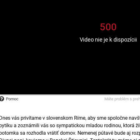
Pomoc
Máte problém s pre
Dnes vás privítame v slovenskom Ríme, aby sme spoločne navštív
bytíku a zoznámili vás so sympatickou mladou rodinou, ktorá ži
potomka sa rozhodla vrátiť domov. Nemenej pútavé bude aj rozpr