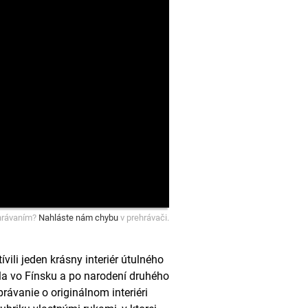
hrávaním?
Nahláste nám chybu
v prehrávači.
ili jeden krásny interiér útulného
la vo Fínsku a po narodení druhého
ávanie o originálnom interiéri