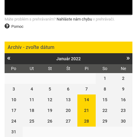
Máte problém s prehrávaním?
Nahláste nám chybu
v prehrávači.
Pomoc
Archív - zvoľte dátum
«
»
Január 2022
Po
Ut
St
Št
Pi
So
Ne
1
2
3
4
5
6
7
8
9
10
11
12
13
14
15
16
17
18
19
20
21
22
23
24
25
26
27
28
29
30
31