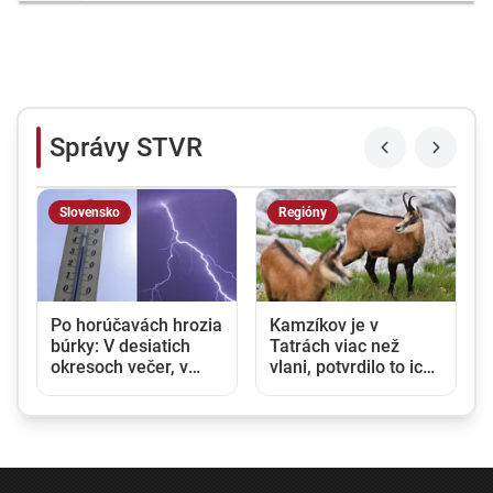
Správy STVR
Slovensko
Regióny
a
Po horúčavách hrozia
Kamzíkov je v
búrky: V desiatich
Tatrách viac než
okresoch večer, v
vlani, potvrdilo to ich
značnej časti
sčítanie
Slovenska počas
piatka