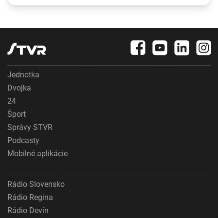
nejasná. Kontrola
ním snaží prekryť
nepotvrdila
škandály
nebezpečné látky
Jednotka
Dvojka
24
Šport
Správy STVR
Podcasty
Mobilné aplikácie
Rádio Slovensko
Rádio Regina
Rádio Devín