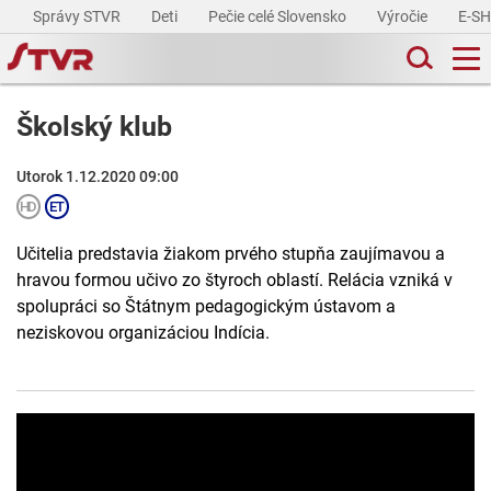
Správy STVR
Deti
Pečie celé Slovensko
Výročie
E-S
Školský klub
Utorok 1.12.2020 09:00
Učitelia predstavia žiakom prvého stupňa zaujímavou a
hravou formou učivo zo štyroch oblastí. Relácia vzniká v
spolupráci so Štátnym pedagogickým ústavom a
neziskovou organizáciou Indícia.