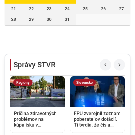
21
22
23
24
25
26
27
28
29
30
31
Správy STVR
Regióny
Slovensko
Príčina zdravotných
FPU zverejnil zoznam
problémov na
poberateľov dotácií.
kúpalisku v
Tí tvrdia, že čísla
m
Diakovciach ostáva
nesedia a fond sa