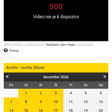
Máte problém s prehrávaním?
Nahláste nám chybu
v prehrávači.
Pomoc
Archív - zvoľte dátum
«
»
December 2020
Po
Ut
St
Št
Pi
So
Ne
1
2
3
4
5
6
7
8
9
10
11
12
13
14
15
16
17
18
19
20