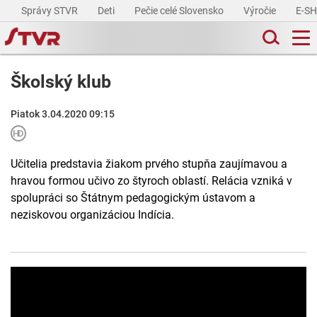
Správy STVR
Deti
Pečie celé Slovensko
Výročie
E-S
Školský klub
Piatok 3.04.2020 09:15
Učitelia predstavia žiakom prvého stupňa zaujímavou a
hravou formou učivo zo štyroch oblastí. Relácia vzniká v
spolupráci so Štátnym pedagogickým ústavom a
neziskovou organizáciou Indícia.