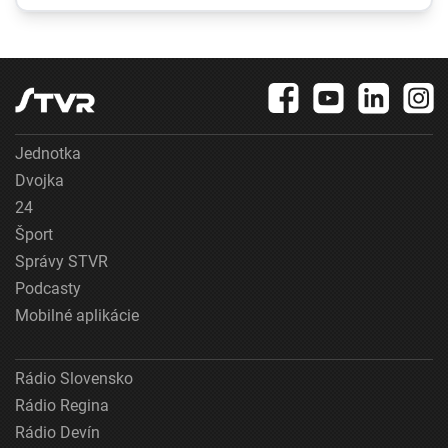
neporiadok a
potrebný je aj súhlas
podozrenie na
susedov
ploštice
Jednotka
Dvojka
24
Šport
Správy STVR
Podcasty
Mobilné aplikácie
Rádio Slovensko
Rádio Regina
Rádio Devín