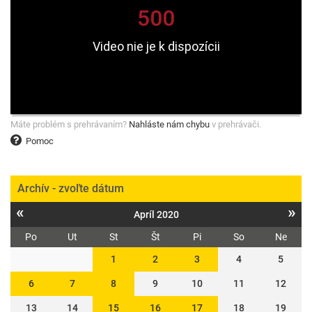
Máte problém s prehrávaním?
Nahláste nám chybu
v prehrávači.
Pomoc
Archív - zvoľte dátum
«
»
Apríl 2020
Po
Ut
St
Št
Pi
So
Ne
1
2
3
4
5
6
7
8
9
10
11
12
13
14
15
16
17
18
19