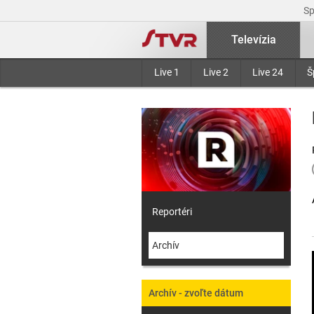
S
Televízia
Live 1
Live 2
Live 24
Š
Reportéri
Archív
Archív - zvoľte dátum