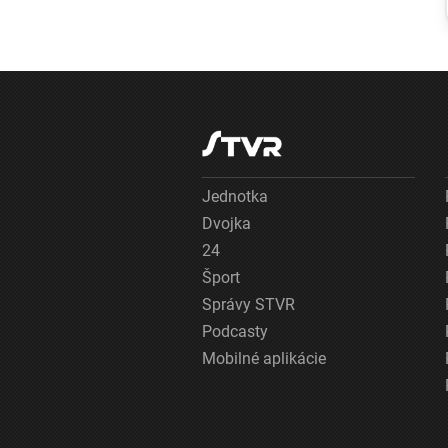
Mechúrovka
portugalská
zatvára pláže vo
Francúzsku aj
Španielsku
Jednotka
Dvojka
24
Šport
Správy STVR
Podcasty
Mobilné aplikácie