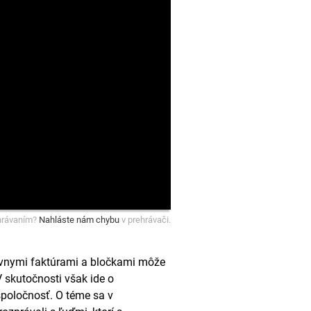
hrávaním?
Nahláste nám chybu
v prehrávači.
tívnymi faktúrami a bločkami môže
 skutočnosti však ide o
poločnosť. O téme sa v