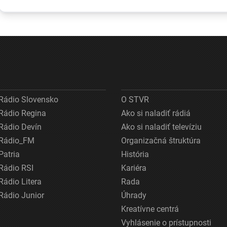
cestách
Európy:
Maďarsku 
pochádzajú z
Najvyššiu
Rumunsku
Ruska. Požiadal
hodnotu
zvyšuje ce
NBÚ o
namerali v obci
elektriny aj
prešetrenie ich
Dolné Plachtince
Slovensku
pôvodu
Rádio Slovensko
O STVR
Rádio Regina
Ako si naladiť rádiá
Rádio Devín
Ako si naladiť televíziu
Rádio_FM
Organizačná štruktúra
Patria
História
Rádio RSI
Kariéra
Rádio Litera
Rada
Rádio Junior
Úhrady
Kreatívne centrá
Vyhlásenie o prístupnosti