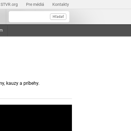
STVR.org
Pre médiá
Kontakty
Hľadať
am
my, kauzy a príbehy.