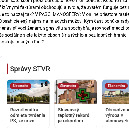
podnikateľskom prostredí často hovorí len potichu. Reportéri sa r
fiktívnymi faktúrami obchodujú a tvrdia, že systém funguje bez r
Je to naozaj tak? V PASCI MANOSFÉRY: V online priestore rast
Obsah cielený najmä na mladých mužov. Kým časť ponúka rady o 
nenávisť voči ženám, agresivitu a spochybňuje rovnosť medzi p
že sociálne siete takýto obsah šíria rýchlo a bez jasných hraníc.
postoje mladých ľudí?
Správy STVR
Slovensko
Slovensko
Ekonomika
Rezort vnútra
Slovenský
Obmedzen
odmieta tvrdenia
teplotný rekord
výroba v
PS, že nové
je rekordom
atómových
radary na
celej strednej
elektrárňac