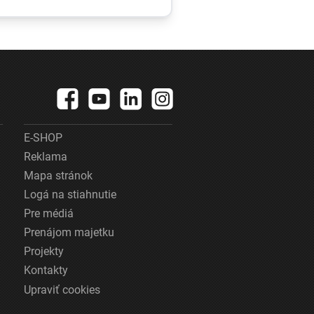
a
veľkú pozornosť.
Čo sa zmenilo po
ny
nástupe Pétera
 na
Magyara?
E-SHOP
Reklama
Mapa stránok
Logá na stiahnutie
Pre médiá
Prenájom majetku
Projekty
Kontakty
Upraviť cookies