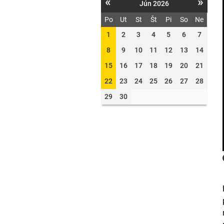
«
»
Jún 2026
Po
Ut
St
Št
Pi
So
Ne
1
2
3
4
5
6
7
8
9
10
11
12
13
14
15
16
17
18
19
20
21
22
23
24
25
26
27
28
29
30