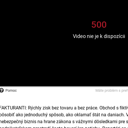
Pomoc
Máte problém s pre
FAKTURANTI: Rýchly zisk bez tovaru a bez práce. Obchod s fik
pôsobiť ako jednoduchý spôsob, ako oklamať štát na daniach. V
nebezpečný biznis na hrane zákona s vážnymi dôsledkami pre s