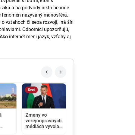
ozprávali s ľuďmi, ktorí s
izika a na podvody nikto nepríde.
ie fenomén nazývaný manosféra.
vzťahoch či seba rozvoji, iná šíri
ohlaviami. Odborníci upozorňujú,
 Ako internet mení jazyk, vzťahy aj
Svet
á
Zmeny vo
verejnoprávnych
médiách vyvolali
h v
v Maďarsku