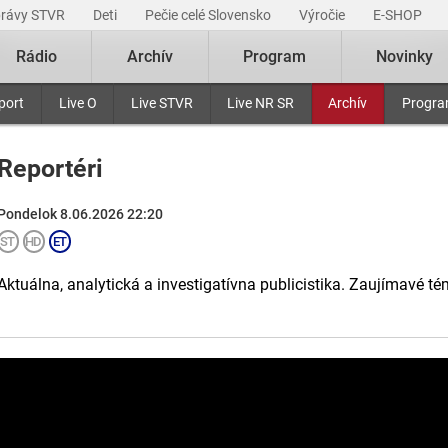
právy STVR
Deti
Pečie celé Slovensko
Výročie
E-SHOP
Rádio
Archív
Program
Novinky
port
Live O
Live STVR
Live NR SR
Archív
Progr
Reportéri
Pondelok 8.06.2026 22:20
Aktuálna, analytická a investigatívna publicistika. Zaujímavé té