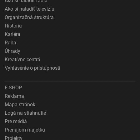
Ako si naladiť rádiá
Ako si naladiť televíziu
Organizačná štruktúra
História
Kariéra
Rada
Úhrady
Kreatívne centrá
Vyhlásenie o prístupnosti
E-SHOP
Reklama
Mapa stránok
Logá na stiahnutie
Pre médiá
Prenájom majetku
Projekty