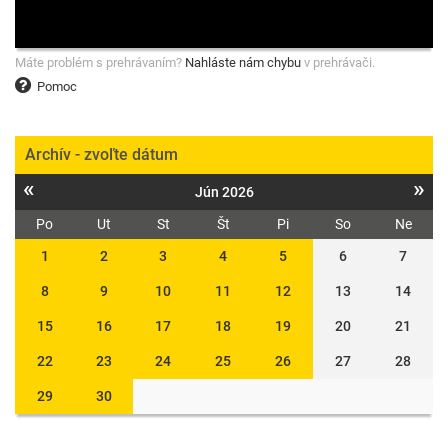
Máte problém s prehrávaním?
Nahláste nám chybu
v prehrávači.
Pomoc
Archív - zvoľte dátum
«
»
Jún 2026
Po
Ut
St
Št
Pi
So
Ne
1
2
3
4
5
6
7
8
9
10
11
12
13
14
15
16
17
18
19
20
21
22
23
24
25
26
27
28
29
30