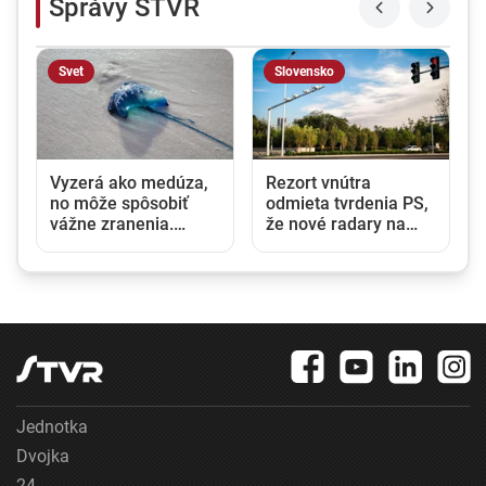
Správy STVR
Svet
Slovensko
Vyzerá ako medúza,
Rezort vnútra
no môže spôsobiť
odmieta tvrdenia PS,
vážne zranenia.
že nové radary na
Mechúrovka
cestách pochádzajú z
portugalská zatvára
Ruska. Požiadal NBÚ
pláže vo Francúzsku
o prešetrenie ich
aj Španielsku
pôvodu
Jednotka
Dvojka
24