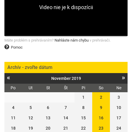
Máte problém s prehrávaním?
Nahláste nám chybu
v prehrávači.
Pomoc
Archív - zvoľte dátum
«
»
November 2019
Po
Ut
St
Št
Pi
So
Ne
1
2
3
4
5
6
7
8
9
10
11
12
13
14
15
16
17
18
19
20
21
22
23
24