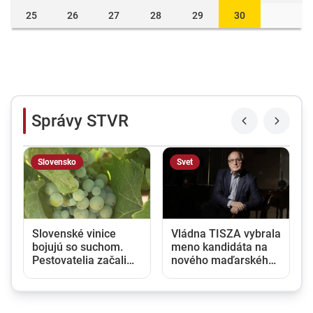
25
26
27
28
29
30
Správy STVR
Slovensko
Svet
Slovenské vinice
Vládna TISZA vybrala
bojujú so suchom.
meno kandidáta na
Pestovatelia začali
nového maďarského
zavlažovať aj tam,
prezidenta, jeho
kde to bežne nie je
zvolenie sa očakáva
potrebné
budúci týždeň