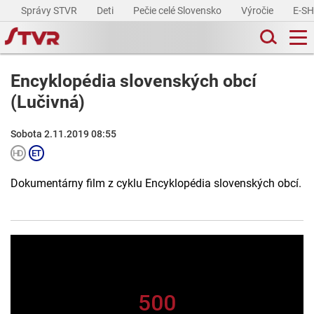
Správy STVR
Deti
Pečie celé Slovensko
Výročie
E-S
Encyklopédia slovenských obcí
(Lučivná)
Sobota 2.11.2019 08:55
Dokumentárny film z cyklu Encyklopédia slovenských obcí.