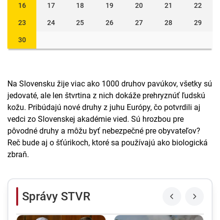
16
17
18
19
20
21
22
23
24
25
26
27
28
29
30
Na Slovensku žije viac ako 1000 druhov pavúkov, všetky sú
jedovaté, ale len štvrtina z nich dokáže prehryznúť ľudskú
kožu. Pribúdajú nové druhy z juhu Európy, čo potvrdili aj
vedci zo Slovenskej akadémie vied. Sú hrozbou pre
pôvodné druhy a môžu byť nebezpečné pre obyvateľov?
Reč bude aj o šťúrikoch, ktoré sa používajú ako biologická
zbraň.
Správy STVR