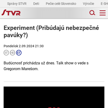
Správy STVR
Deti
Pečie celé Slovensko
Výročie
E-S
Experiment (Pribúdajú nebezpečné
pavúky?)
Pondelok 2.09.2024 21:30
Budúcnosť prichádza už dnes. Talk show o vede s
Gregorom Marešom.