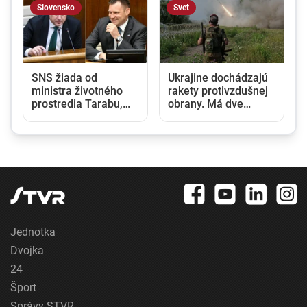
Slovensko
Svet
a
SNS žiada od
Ukrajine dochádzajú
ministra životného
rakety protivzdušnej
prostredia Tarabu,
obrany. Má dve
aby navrhol zrušenie
možnosti, ako
uznesení k zonáciám
situáciu riešiť, píše
denník Le Monde
Jednotka
Dvojka
24
Šport
Správy STVR