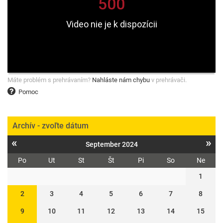
Máte problém s prehrávaním?
Nahláste nám chybu
v prehrávači.
Pomoc
Archív - zvoľte dátum
«
»
September 2024
Po
Ut
St
Št
Pi
So
Ne
1
2
3
4
5
6
7
8
9
10
11
12
13
14
15