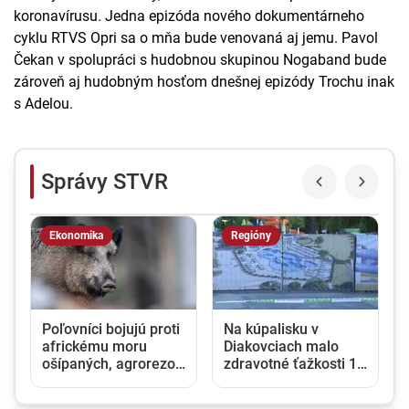
koronavírusu. Jedna epizóda nového dokumentárneho
cyklu RTVS Opri sa o mňa bude venovaná aj jemu. Pavol
Čekan v spolupráci s hudobnou skupinou Nogaband bude
zároveň aj hudobným hosťom dnešnej epizódy Trochu inak
s Adelou.
Správy STVR
Ekonomika
Regióny
Poľovníci bojujú proti
Na kúpalisku v
africkému moru
Diakovciach malo
a
ošípaných, agrorezort
zdravotné ťažkosti 16
im zabezpečil
ľudí, osem ich
špeciálne chladiace
skončilo v nemocnici