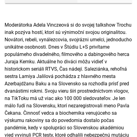
Moderátorka Adela Vinczeová si do svojej talkshow Trochu
inak pozýva hostí, ktorí sú výnimoční svojou originalitou.
Novátori, rebeli, vynálezcovia, svojrázni umelci, jednoducho
unikátne osobnosti. Dnes v Štúdiu L+S privítame
populárneho divadelného, filmového a dabingového herca
Juraja Kemku. Aktuálne ho diváci môžu vidieť v
historickom seriáli RTVS, Čas nádejí. Saleziánka, rehoľná
sestra Lamiya Jalilová pochádza z hlavného mesta
Azerbajdžanu Baku a na Slovensko sa rozhodla prísť pred
dvanástimi rokmi. Svoju vieru šíri prostredníctvom vlogov,
na TikToku má už viac ako 100 000 sledovateľov. Je len
málo ľudí na Slovensku, ktorí nezaregistrovali meno Pavla
Čekana. Činnosť vedca a biochemika venujúceho sa
výskumu rakoviny sa do povedomia dostalo počas
pandémie, kedy v spolupráci so Slovenskou akadémiou
vied vyvinuli PCR testy, ktoré odhalili nebezpečnú mutáciu