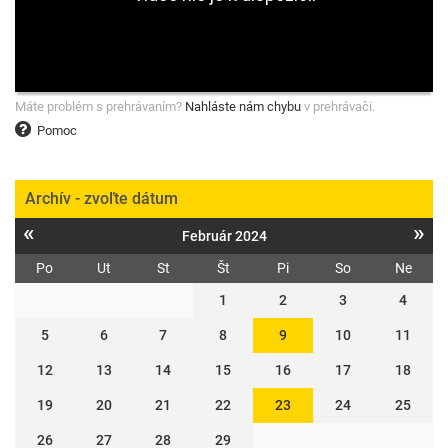
Máte problém s prehrávaním?
Nahláste nám chybu
v prehrávači.
Pomoc
Archív - zvoľte dátum
«
»
Február 2024
Po
Ut
St
Št
Pi
So
Ne
1
2
3
4
5
6
7
8
9
10
11
12
13
14
15
16
17
18
19
20
21
22
23
24
25
26
27
28
29