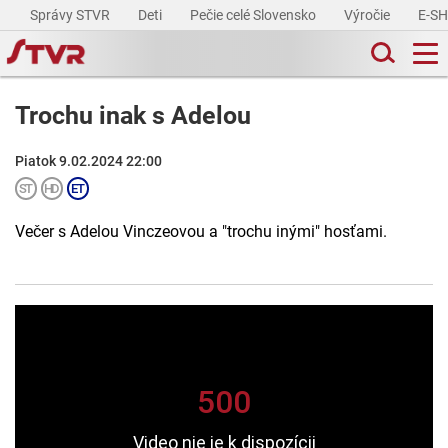
Správy STVR
Deti
Pečie celé Slovensko
Výročie
E-S
Trochu inak s Adelou
Piatok 9.02.2024 22:00
Večer s Adelou Vinczeovou a "trochu inými" hosťami.