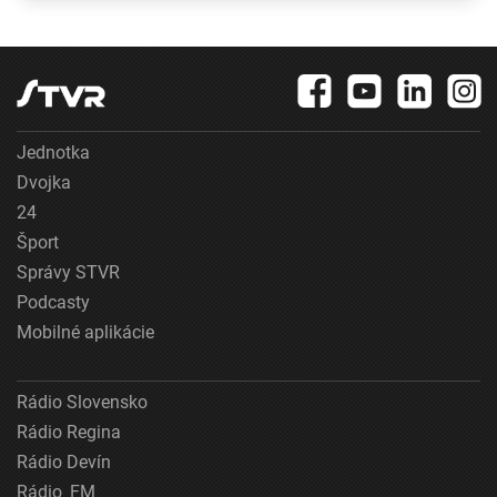
boxy na ulovené
diviaky
Jednotka
Dvojka
24
Šport
Správy STVR
Podcasty
Mobilné aplikácie
Rádio Slovensko
Rádio Regina
Rádio Devín
Rádio_FM