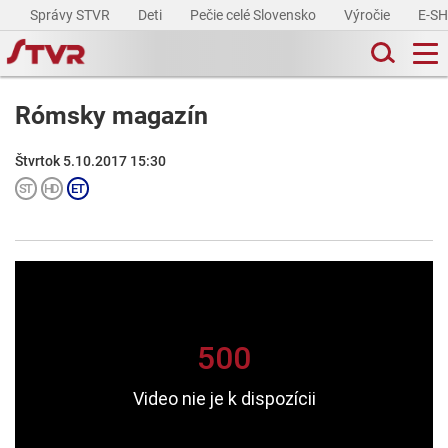
Správy STVR
Deti
Pečie celé Slovensko
Výročie
E-S
Rómsky magazín
Štvrtok 5.10.2017 15:30