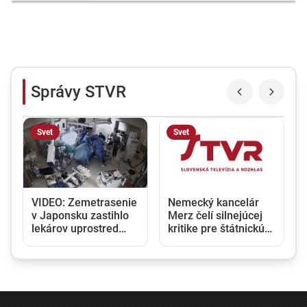
Správy STVR
Svet
Svet
VIDEO: Zemetrasenie
Nemecký kancelár
v Japonsku zastihlo
Merz čelí silnejúcej
lekárov uprostred
kritike pre štátnickú
y
operácie, pacienta
neschopnosť. Jeho
chránili vlastnými
dôvera v udržanie
telami
jednotnosti klesá