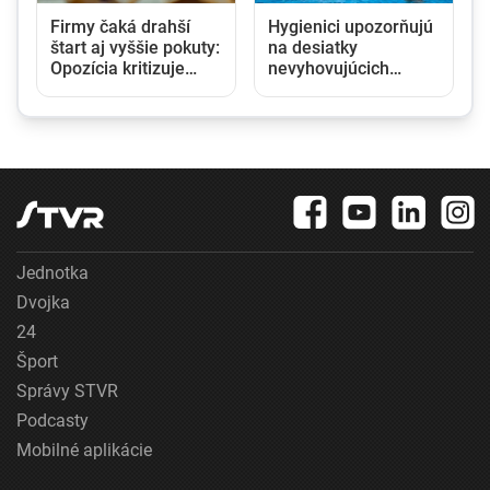
Firmy čaká drahší
Hygienici upozorňujú
štart aj vyššie pokuty:
na desiatky
Opozícia kritizuje
nevyhovujúcich
zmeny v obchodnom
kúpalísk. K najväčším
registri, rezort
hrozbám patria
spravodlivosti ich
mykóza a kožné
obhajuje
infekcie
Jednotka
Dvojka
24
Šport
Správy STVR
Podcasty
Mobilné aplikácie