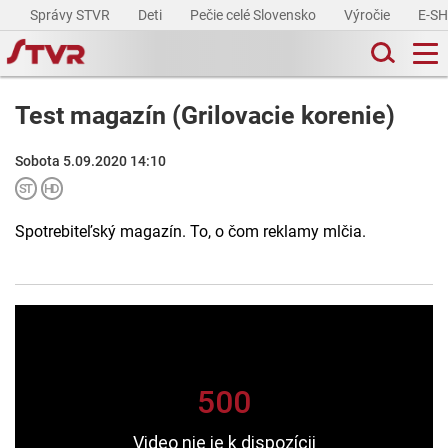
Správy STVR
Deti
Pečie celé Slovensko
Výročie
E-S
Test magazín (Grilovacie korenie)
Sobota 5.09.2020 14:10
Spotrebiteľský magazín. To, o čom reklamy mlčia.