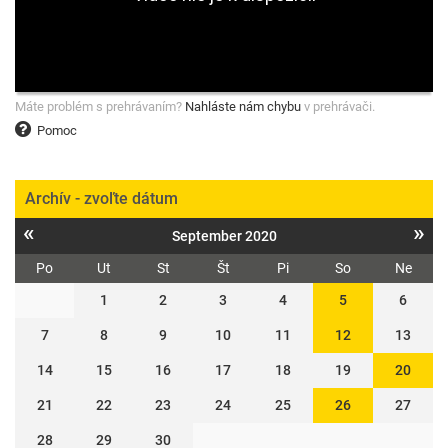
Máte problém s prehrávaním?
Nahláste nám chybu
v prehrávači.
Pomoc
Archív - zvoľte dátum
«
»
September 2020
Po
Ut
St
Št
Pi
So
Ne
1
2
3
4
5
6
7
8
9
10
11
12
13
14
15
16
17
18
19
20
21
22
23
24
25
26
27
28
29
30