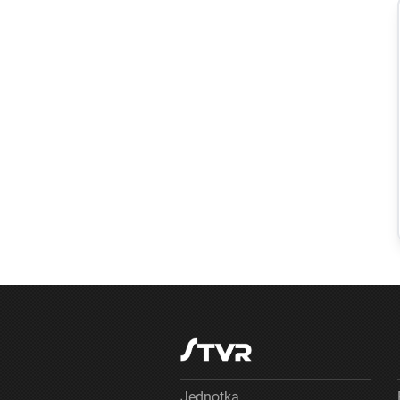
Regióny
Požiar v
Slovnafte: V
bratislavskej
rafinérii horel
uskladnený
ropný produkt,
príčiny vyšetrujú
Jednotka