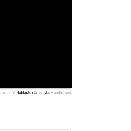
hrávaním?
Nahláste nám chybu
v prehrávači.