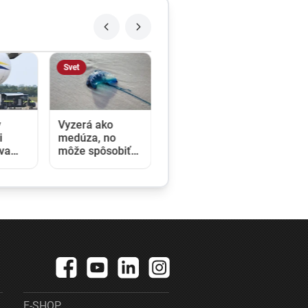
Svet
v
Vyzerá ako
i
medúza, no
va
môže spôsobiť
ľa
vážne zranenia.
 ide o
Mechúrovka
ok na
portugalská
zatvára pláže vo
úru
Francúzsku aj
Španielsku
E-SHOP