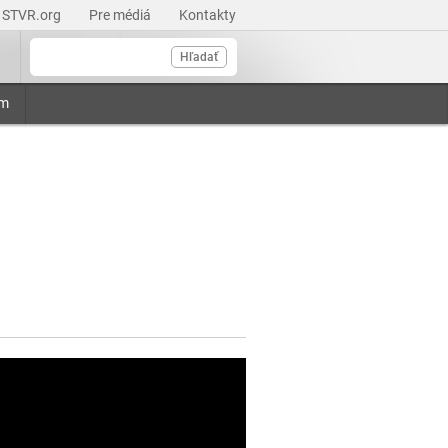
STVR.org
Pre médiá
Kontakty
Hľadať
am