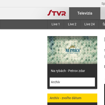
S
Televízia
Live 1
Live 2
Live 24
Š
Na rybách - Petrov zdar
Archív
Archív - zvoľte dátum