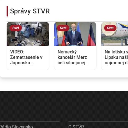
Správy STVR
Svet
Svet
Svet
VIDEO:
Nemecký
Na letisku 
Zemetrasenie v
kancelár Merz
Lipsku našl
Japonsku
čelí silnejúcej
najmenej d
zastihlo lekárov
kritike pre
drony. Pod
uprostred
štátnickú
prokuratúry
operácie,
neschopnosť.
závažný út
pacienta chránili
Jeho dôvera v
nemeckú
vlastnými telami
udržanie
infraštrukt
jednotnosti klesá
Rádio Slovensko
O STVR