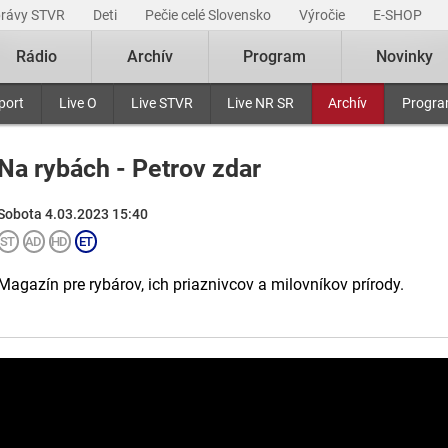
právy STVR
Deti
Pečie celé Slovensko
Výročie
E-SHOP
Rádio
Archív
Program
Novinky
port
Live O
Live STVR
Live NR SR
Archív
Progr
Na rybách - Petrov zdar
Sobota 4.03.2023 15:40
Magazín pre rybárov, ich priaznivcov a milovníkov prírody.