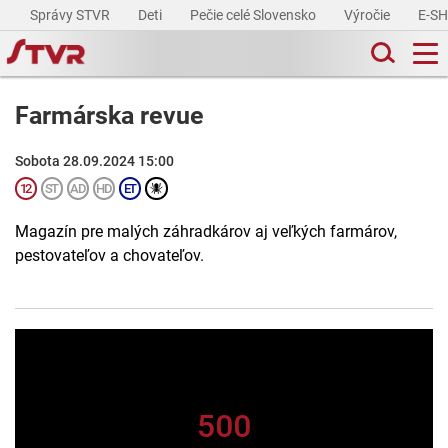
Správy STVR
Deti
Pečie celé Slovensko
Výročie
E-S
Farmárska revue
Sobota 28.09.2024 15:00
Magazín pre malých záhradkárov aj veľkých farmárov,
pestovateľov a chovateľov.