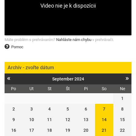
Máte problém s prehrávaním?
Nahláste nám chybu
v prehrávači.
Pomoc
Archív - zvoľte dátum
«
»
September 2024
Po
Ut
St
Št
Pi
So
Ne
1
2
3
4
5
6
7
8
9
10
11
12
13
14
15
16
17
18
19
20
21
22