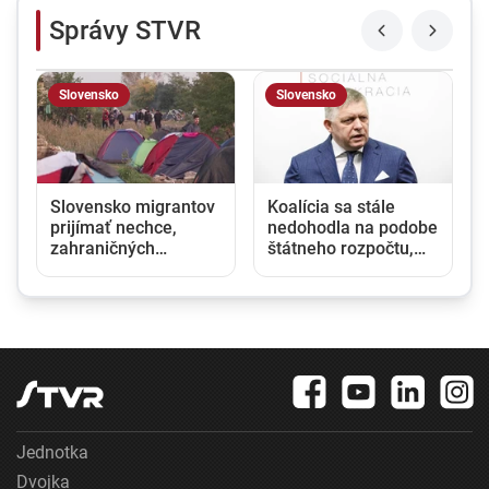
Správy STVR
Slovensko
Slovensko
a
Slovensko migrantov
Koalícia sa stále
prijímať nechce,
nedohodla na podobe
zahraničných
štátneho rozpočtu,
pracovníkov však
viaceré strany si
potrebuje. Vláda
kladú svoje
pripúšťa ich ďalší
požiadavky
nábor
Jednotka
Dvojka