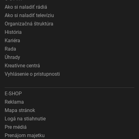
Ako si naladiť rádiá
Ako si naladiť televíziu
Organizačná štruktúra
História
Kariéra
Rada
Úhrady
Kreatívne centrá
Vyhlásenie o prístupnosti
E-SHOP
Reklama
Mapa stránok
Logá na stiahnutie
Pre médiá
Prenájom majetku