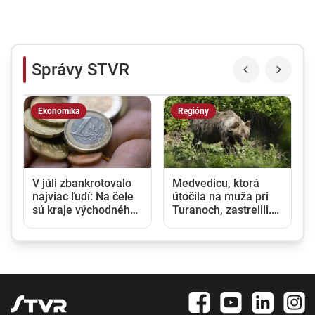
Správy STVR
Ekonomika
Regióny
V júli zbankrotovalo
Medvedicu, ktorá
najviac ľudí: Na čele
útočila na muža pri
sú kraje východného
Turanoch, zastrelili.
Slovenska
Eliminovali aj jej dve
mláďatá