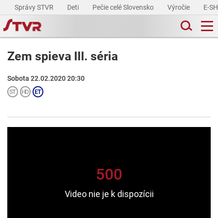
Správy STVR
Deti
Pečie celé Slovensko
Výročie
E-S
Zem spieva III. séria
Sobota 22.02.2020 20:30