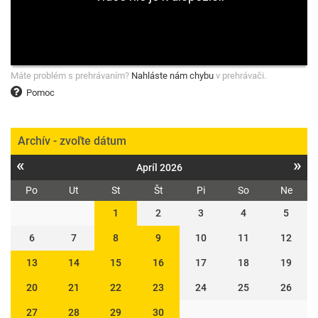
Máte problém s prehrávaním?
Nahláste nám chybu
v prehrávači.
Pomoc
Archív - zvoľte dátum
«
»
Apríl 2026
Po
Ut
St
Št
Pi
So
Ne
1
2
3
4
5
6
7
8
9
10
11
12
13
14
15
16
17
18
19
20
21
22
23
24
25
26
27
28
29
30