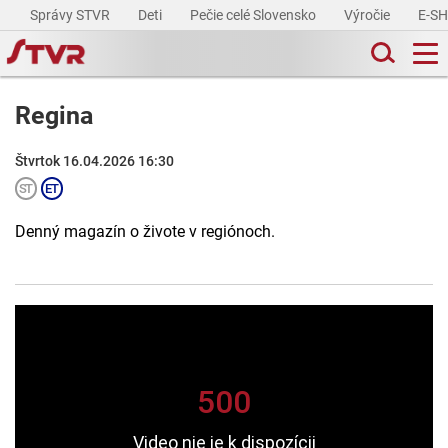
Správy STVR
Deti
Pečie celé Slovensko
Výročie
E-S
Regina
Štvrtok 16.04.2026 16:30
Denný magazín o živote v regiónoch.