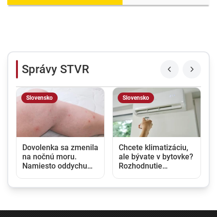
Správy STVR
Slovensko
Slovensko
u
Dovolenka sa zmenila
Chcete klimatizáciu,
na nočnú moru.
ale bývate v bytovke?
Namiesto oddychu
Rozhodnutie
prišli štípance,
vlastníka nestačí,
neporiadok a
potrebný je aj súhlas
podozrenie na
susedov
ploštice